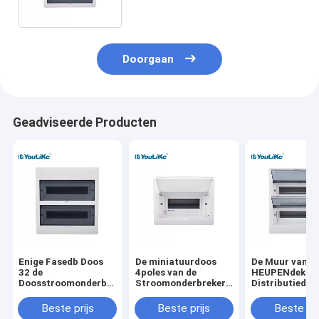
Doorgaan
Geadviseerde Producten
Enige Fasedb Doos
De miniatuurdoos
De Muur van d
32 de
4poles van de
HEUPENdekkin
Doosstroomonderbreker
Stroomonderbrekerdistributie
Distributiedoo
van de Manier
met Concurrerende
Elektrodistributie
Prijsmuur het
Beste prijs
Beste prijs
Beste pri
Binnen
Opzetten