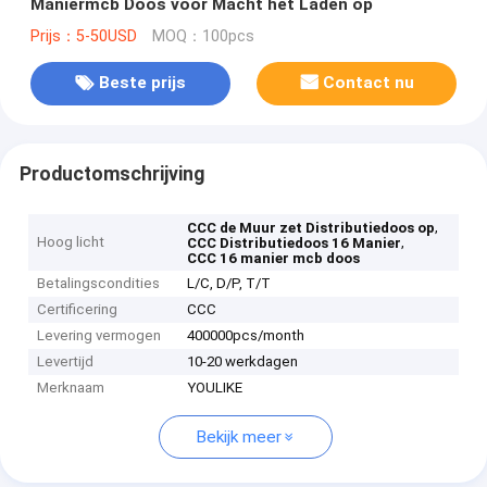
Maniermcb Doos voor Macht het Laden op
Prijs：5-50USD
MOQ：100pcs
Beste prijs
Contact nu
Productomschrijving
,
CCC de Muur zet Distributiedoos op
Hoog licht
,
CCC Distributiedoos 16 Manier
CCC 16 manier mcb doos
Betalingscondities
L/C, D/P, T/T
Certificering
CCC
Levering vermogen
400000pcs/month
Levertijd
10-20 werkdagen
Merknaam
YOULIKE
Bekijk meer