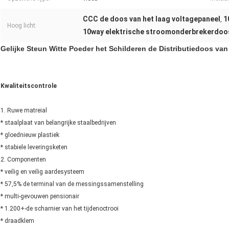
CCC de doos van het laag voltagepaneel
1
,
Hoog licht:
10way elektrische stroomonderbrekerdoo
Gelijke Steun Witte Poeder het Schilderen de Distributiedoos va
Kwaliteitscontrole
1. Ruwe matreial
* staalplaat van belangrijke staalbedrijven
* gloednieuw plastiek
* stabiele leveringsketen
2. Componenten
* veilig en veilig aardesysteem
* 57,5% de terminal van de messingssamenstelling
* multi-gevouwen pensionair
* 1.200+-de scharnier van het tijdenoctrooi
* draadklem