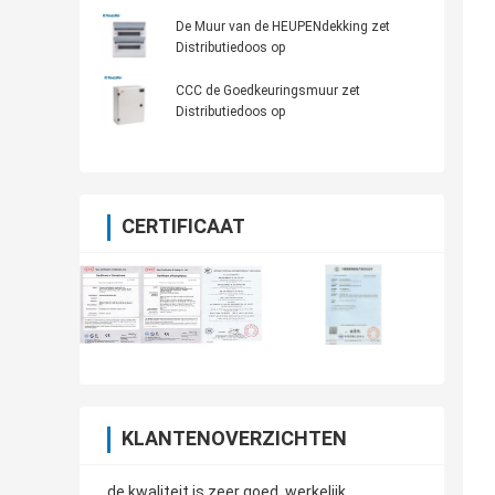
Concurrerende Prijsmuur het Opzetten
Schakelaardoos
De Muur van de HEUPENdekking zet
Distributiedoos op
CCC de Goedkeuringsmuur zet
Distributiedoos op
CERTIFICAAT
KLANTENOVERZICHTEN
de kwaliteit is zeer goed, werkelijk