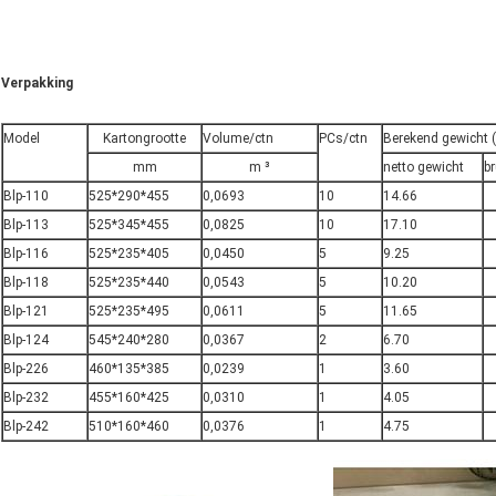
Verpakking
Model
Kartongrootte
Volume/ctn
PCs/ctn
Berekend gewicht (
mm
m ³
netto gewicht
b
Blp-110
525*290*455
0,0693
10
14.66
Blp-113
525*345*455
0,0825
10
17.10
Blp-116
525*235*405
0,0450
5
9.25
Blp-118
525*235*440
0,0543
5
10.20
Blp-121
525*235*495
0,0611
5
11.65
Blp-124
545*240*280
0,0367
2
6.70
Blp-226
460*135*385
0,0239
1
3.60
Blp-232
455*160*425
0,0310
1
4.05
Blp-242
510*160*460
0,0376
1
4.75