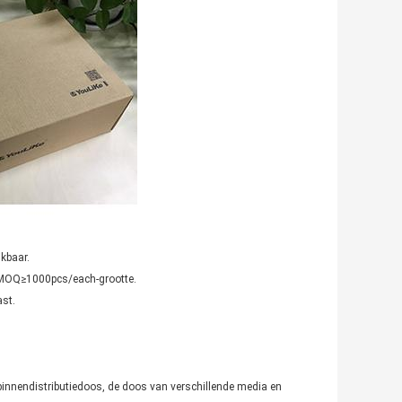
kbaar.
 MOQ≥1000pcs/each-grootte.
st.
n binnendistributiedoos, de doos van verschillende media en