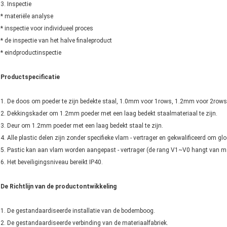
3. Inspectie
* materiële analyse
* inspectie voor individueel proces
* de inspectie van het halve finaleproduct
* eindproductinspectie
Productspecificatie
1. De doos om poeder te zijn bedekte staal, 1.0mm voor 1rows, 1.2mm voor 2rows
2. Dekkingskader om 1.2mm poeder met een laag bedekt staalmateriaal te zijn.
3. Deur om 1.2mm poeder met een laag bedekt staal te zijn.
4. Alle plastic delen zijn zonder specifieke vlam - vertrager en gekwalificeerd om g
5. Pastic kan aan vlam worden aangepast - vertrager (de rang V1~V0 hangt van ma
6. Het beveiligingsniveau bereikt IP40.
De Richtlijn van de productontwikkeling
1. De gestandaardiseerde installatie van de bodemboog.
2. De gestandaardiseerde verbinding van de materiaalfabriek.