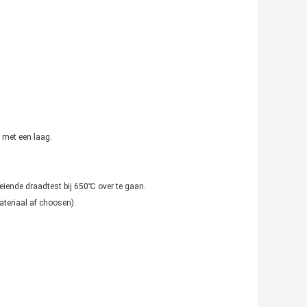
 met een laag.
loeiende draadtest bij 650℃ over te gaan.
teriaal af choosen).