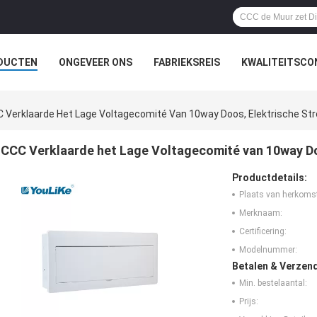
DUCTEN
ONGEVEER ONS
FABRIEKSREIS
KWALITEITSCO
 Verklaarde Het Lage Voltagecomité Van 10way Doos, Elektrische S
CCC Verklaarde het Lage Voltagecomité van 10way D
Productdetails:
Plaats van herkoms
Merknaam:
Certificering:
Modelnummer:
Betalen & Verzen
Min. bestelaantal:
Prijs: