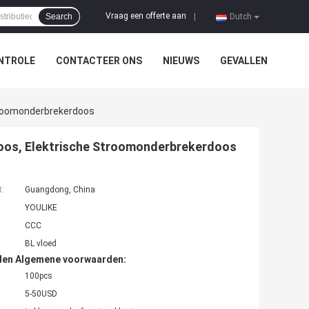
Vraag een offerte aan
Search
|
Dutch
NTROLE
CONTACTEER ONS
NIEUWS
GEVALLEN
troomonderbrekerdoos
oos, Elektrische Stroomonderbrekerdoos
t:
Guangdong, China
YOULIKE
CCC
BL vloed
den Algemene voorwaarden:
100pcs
5-50USD