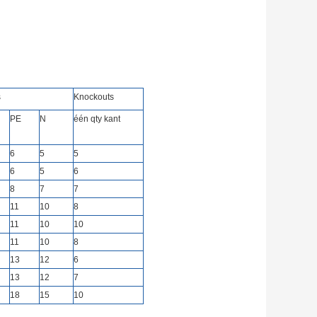
s
Knockouts
PE
N
één qty kant
6
5
5
6
5
6
8
7
7
11
10
8
11
10
10
11
10
8
13
12
6
13
12
7
18
15
10