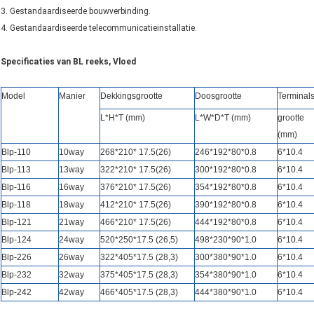
3. Gestandaardiseerde bouwverbinding.
4. Gestandaardiseerde telecommunicatieinstallatie.
Specificaties van BL reeks, Vloed
Model
Manier
Dekkingsgrootte
Doosgrootte
Terminal
L*H*T (mm)
L*W*D*T (mm)
grootte
(mm)
Blp-110
10way
268*210* 17.5(26)
246*192*80*0.8
6*10.4
Blp-113
13way
322*210* 17.5(26)
300*192*80*0.8
6*10.4
Blp-116
16way
376*210* 17.5(26)
354*192*80*0.8
6*10.4
Blp-118
18way
412*210* 17.5(26)
390*192*80*0.8
6*10.4
Blp-121
21way
466*210* 17.5(26)
444*192*80*0.8
6*10.4
Blp-124
24way
520*250*17.5 (26,5)
498*230*90*1.0
6*10.4
Blp-226
26way
322*405*17.5 (28,3)
300*380*90*1.0
6*10.4
Blp-232
32way
375*405*17.5 (28,3)
354*380*90*1.0
6*10.4
Blp-242
42way
466*405*17.5 (28,3)
444*380*90*1.0
6*10.4