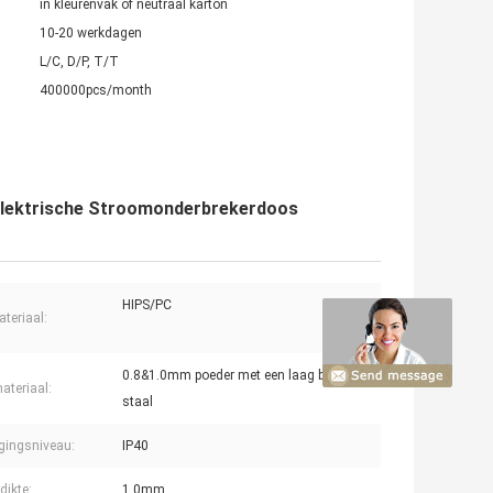
in kleurenvak of neutraal karton
10-20 werkdagen
L/C, D/P, T/T
400000pcs/month
Elektrische Stroomonderbrekerdoos
HIPS/PC
teriaal:
0.8&1.0mm poeder met een laag bedekt
teriaal:
staal
igingsniveau:
IP40
dikte:
1.0mm