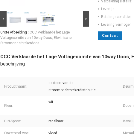
Verpakking Details:
Levertijd:
Betalingscondities:
Levering vermogen:
Grote Afbeelding :
CCC Verklaarde het Lage
Contact
Voltagecomité van 10way Doos, Elektrische
Stroomonderbrekerdoos
CCC Verklaarde het Lage Voltagecomité van 10way Doos, 
beschrijving
de doos van de
Productnaam:
Deurma
stroomonderbrekerdistributie
wit
Kleur:
Doosma
DIN-Spoor:
regelbaar
Beveil
Opzettend type:
vloed
Metaal