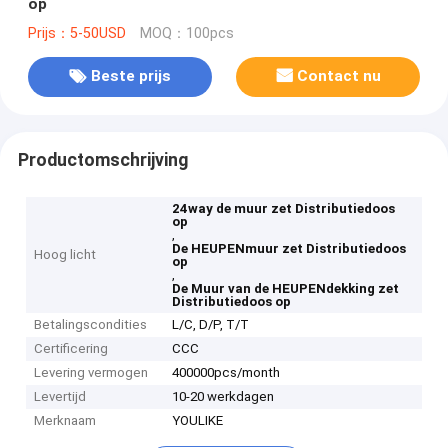
op
Prijs：5-50USD
MOQ：100pcs
Beste prijs
Contact nu
Productomschrijving
24way de muur zet Distributiedoos
op
,
De HEUPENmuur zet Distributiedoos
Hoog licht
op
,
De Muur van de HEUPENdekking zet
Distributiedoos op
Betalingscondities
L/C, D/P, T/T
Certificering
CCC
Levering vermogen
400000pcs/month
Levertijd
10-20 werkdagen
Merknaam
YOULIKE