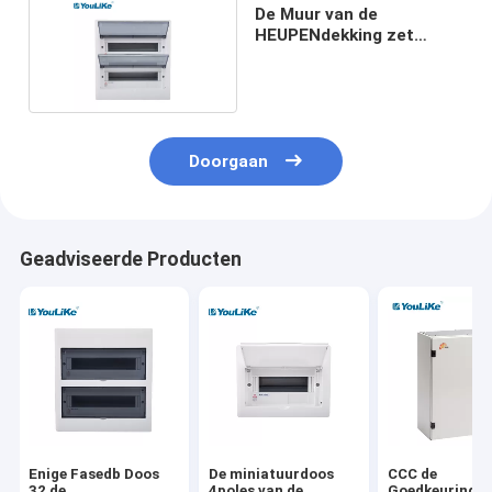
De Muur van de
HEUPENdekking zet
Distributiedoos op
Doorgaan
Geadviseerde Producten
Enige Fasedb Doos
De miniatuurdoos
CCC de
32 de
4poles van de
Goedkeurings