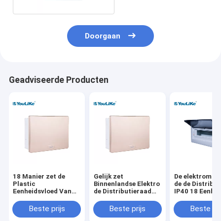
Doorgaan
Geadviseerde Producten
18 Manier zet de
Gelijk zet
De elektromani
Plastic
Binnenlandse Elektro
de de Distribu
Eenheidsvloed Van
de Distributieraad
IP40 18 Eenhei
de consument MCB-
van MCB met Gouden
de Elektromac
de Distributieraad op
Dekking op
de consument 
Beste prijs
Beste prijs
Beste pri
van de Doos
Elektromacht Binnen