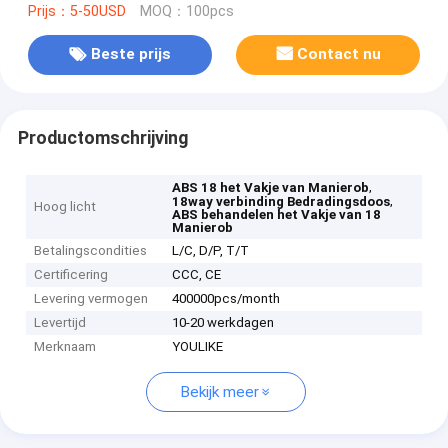
Prijs：5-50USD
MOQ：100pcs
Beste prijs
Contact nu
Productomschrijving
,
ABS 18 het Vakje van Manierob
,
18way verbinding Bedradingsdoos
Hoog licht
ABS behandelen het Vakje van 18
Manierob
Betalingscondities
L/C, D/P, T/T
Certificering
CCC, CE
Levering vermogen
400000pcs/month
Levertijd
10-20 werkdagen
Merknaam
YOULIKE
Bekijk meer