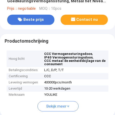
GoedkeuringsVermogenssturing, Metaal het Niveau
van de Eenheidsbijlage Van de consument IP40
Prijs：negotiable
MOQ：10pcs
Beste prijs
Contact nu
Productomschrijving
,
CCC Vermogenssturingsdoos
,
IP40 Vermogenssturingsdoos
Hoog licht
CCC metaal de eenheidsbijlage van de
consument
Betalingscondities
L/C, D/P, T/T
Certificering
CCC
Levering vermogen
400000pcs/month
Levertijd
10-20 werkdagen
Merknaam
YOULIKE
Bekijk meer