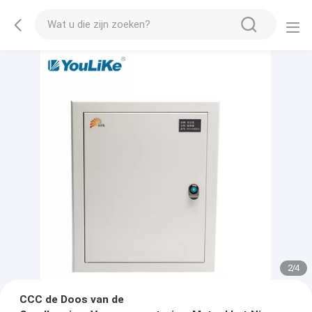
2
/
4
CCC de Doos van de