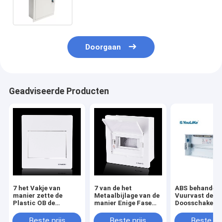
Eenheidsbijlage Van de consument
IP40
Doorgaan
Geadviseerde Producten
7 het Vakje van
7 van de het
ABS behandele
manier zette de
Metaalbijlage van de
Vuurvast de
Plastic OB de
manier Enige Fase
Doosschakelb
Dekkingsvloed van
van de de
van de 18
PC
Kringsmacht Elektro
Manierdistribu
Beste prijs
Beste prijs
Beste pri