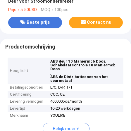
Deur voor Stroomonderbreker
Prijs：5-50USD
MOQ：100pcs
Beste prijs
Contact nu
Productomschrijving
,
ABS deur 10 Maniermcb Doos
Schakelaarcontrole 10 Maniermcb
Doos
Hoog licht
,
ABS de Distributiedoos van het
deurmetaal
Betalingscondities
L/C, D/P, T/T
Certificering
CCC, CE
Levering vermogen
400000pcs/month
Levertijd
10-20 werkdagen
Merknaam
YOULIKE
Bekijk meer