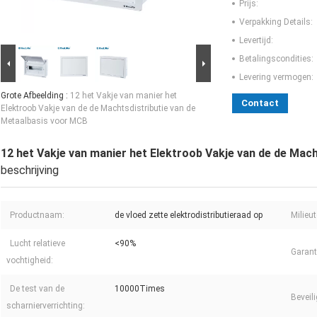
Prijs:
Verpakking Details:
Levertijd:
Betalingscondities:
Levering vermogen:
Grote Afbeelding :
12 het Vakje van manier het
Contact
Elektroob Vakje van de de Machtsdistributie van de
Metaalbasis voor MCB
12 het Vakje van manier het Elektroob Vakje van de de Mac
beschrijving
Productnaam:
de vloed zette elektrodistributieraad op
Milieu
Lucht relatieve
<90%
Garant
vochtigheid:
De test van de
10000Times
Beveil
scharnierverrichting: