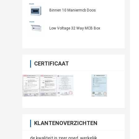
de 10 Maniermcb Doos
Binnen 10 Maniermcb Doos
Low Voltage 32 Way MCB Box
CERTIFICAAT
KLANTENOVERZICHTEN
de kwaliteit is zeer goed, werkelijk