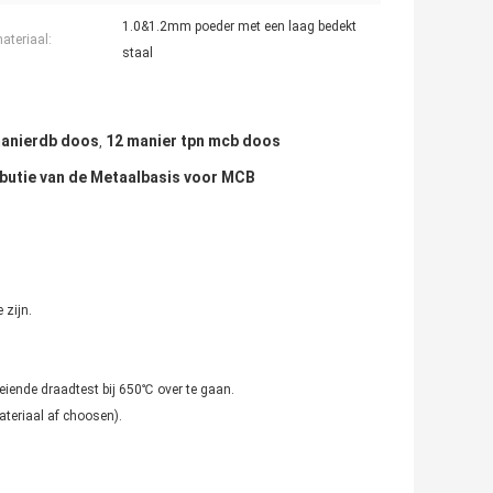
1.0&1.2mm poeder met een laag bedekt
teriaal:
staal
manierdb doos
12 manier tpn mcb doos
,
ibutie van de Metaalbasis voor MCB
 zijn.
loeiende draadtest bij 650℃ over te gaan.
teriaal af choosen).