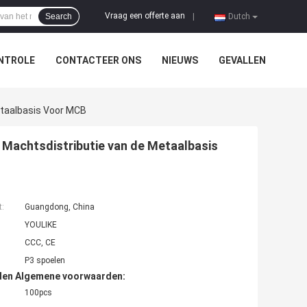
Vraag een offerte aan
Search
|
Dutch
NTROLE
CONTACTEER ONS
NIEUWS
GEVALLEN
etaalbasis Voor MCB
e Machtsdistributie van de Metaalbasis
t:
Guangdong, China
YOULIKE
CCC, CE
P3 spoelen
den Algemene voorwaarden:
100pcs