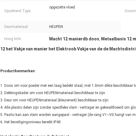
opgezette vloed
Opzettend Type:
Doosma
Deurmateriaal:
HEUPEN
Macht 12 manierdb doos
Metaalbasis 12 
Hoog licht:
,
12 het Vakje van manier het Elektroob Vakje van de de Machtsdistr
Productkenmerken
1. Doos om voor poeder met een laag bedekt staal, met 1.0mm dikte beschikbaar te
2. Dekkingskader om voor HEUPENmateriaal beschikbaar te zijn.
3. Deur om voor HEUPENmateriaal (kleurenwit) beschikbaar te zijn.
4. Alle plastic delen zijn zonder specifieke vlam - vertrager en gekwalificeerd om g
5. Pastic kan aan vlam worden aangepast - vertrager (de rang V1~V0 hangt van ma
6. Het beveiligingsniveau bereikt IP40.