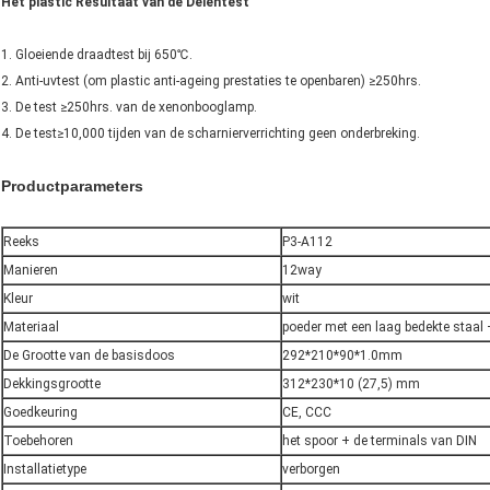
Het plastic Resultaat van de Delentest
1. Gloeiende draadtest bij 650℃.
2. Anti-uvtest (om plastic anti-ageing prestaties te openbaren) ≥250hrs.
3. De test ≥250hrs. van de xenonbooglamp.
4. De test≥10,000 tijden van de scharnierverrichting geen onderbreking.
Productparameters
Reeks
P3-A112
Manieren
12way
Kleur
wit
Materiaal
poeder met een laag bedekte staa
De Grootte van de basisdoos
292*210*90*1.0mm
Dekkingsgrootte
312*230*10 (27,5) mm
Goedkeuring
CE, CCC
Toebehoren
het spoor + de terminals van DIN
Installatietype
verborgen