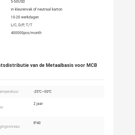
5-50USD
in kleurenvak of neutraal karton
10-20 werkdagen
L/C, D/P, T/T
400000pcs/month
htsdistributie van de Metaalbasis voor MCB
temperatuur:
-25℃~50℃
2 jaar
ie:
IP40
igingsniveau: