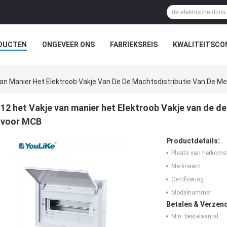
DUCTEN
ONGEVEER ONS
FABRIEKSREIS
KWALITEITSCO
Van Manier Het Elektroob Vakje Van De De Machtsdistributie Van De M
12 het Vakje van manier het Elektroob Vakje van de d
voor MCB
Productdetails:
Plaats van herkoms
Merknaam:
Certificering:
Modelnummer:
Betalen & Verzen
Min. bestelaantal: