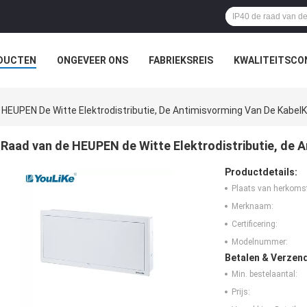
DUCTEN
ONGEVEER ONS
FABRIEKSREIS
KWALITEITSCO
HEUPEN De Witte Elektrodistributie, De Antimisvorming Van De Kabel
Raad van de HEUPEN de Witte Elektrodistributie, de 
Productdetails:
Plaats van herkoms
Merknaam:
Certificering:
Modelnummer:
Betalen & Verzen
Min. bestelaantal:
Prijs: