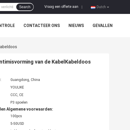
Vraag een offerte aan
Search
|
Dutch
NTROLE
CONTACTEER ONS
NIEUWS
GEVALLEN
Kabeldoos
Antimisvorming van de KabelKabeldoos
t:
Guangdong, China
YOULIKE
CCC, CE
P3 spoelen
den Algemene voorwaarden:
100pcs
5-50USD