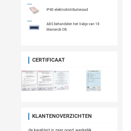
IP40 elektrodistributieraad
ABS behandelen het Vakje van 18
Manierob OB
CERTIFICAAT
KLANTENOVERZICHTEN
de kwaliteit is zeer goed, werkelijk