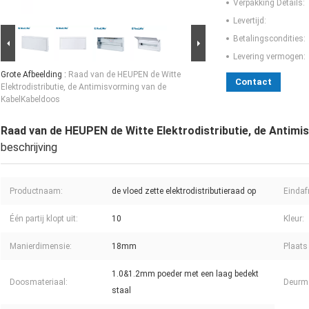
Verpakking Details:
Levertijd:
Betalingscondities:
Levering vermogen:
Grote Afbeelding :
Raad van de HEUPEN de Witte
Contact
Elektrodistributie, de Antimisvorming van de
KabelKabeldoos
Raad van de HEUPEN de Witte Elektrodistributie, de Antim
beschrijving
Productnaam:
de vloed zette elektrodistributieraad op
Eindaf
Één partij klopt uit:
10
Kleur:
Manierdimensie:
18mm
Plaats
1.0&1.2mm poeder met een laag bedekt
Doosmateriaal:
Deurma
staal