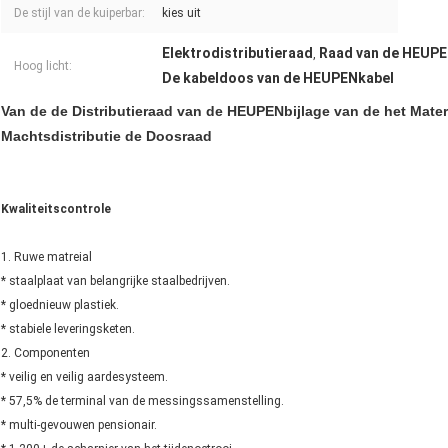
De stijl van de kuiperbar:
kies uit
Elektrodistributieraad
Raad van de HEUPEN
,
Hoog licht:
De kabeldoos van de HEUPENkabel
Van de de Distributieraad van de HEUPENbijlage van de het Mater
Machtsdistributie de Doosraad
Kwaliteitscontrole
1. Ruwe matreial
* staalplaat van belangrijke staalbedrijven.
* gloednieuw plastiek.
* stabiele leveringsketen.
2. Componenten
* veilig en veilig aardesysteem.
* 57,5% de terminal van de messingssamenstelling.
* multi-gevouwen pensionair.