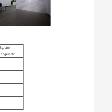
kg/ctn)
rutogewicht