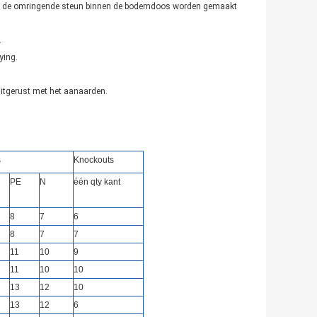
zal de omringende steun binnen de bodemdoos worden gemaakt
.
ying.
uitgerust met het aanaarden.
s
Knockouts
PE
N
één qty kant
8
7
6
8
7
7
11
10
9
11
10
10
13
12
10
13
12
6