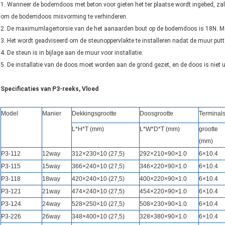
1. Wanneer de bodemdoos met beton voor gieten het ter plaatse wordt ingebed, 
om de bodemdoos misvorming te verhinderen.
2. De maximumlagertorsie van de het aanaarden bout op de bodemdoos is 18N. M
3. Het wordt geadviseerd om de steunoppervlakte te installeren nadat de muur putt
4. De steun is in bijlage aan de muur voor installatie.
5. De installatie van de doos moet worden aan de grond gezet, en de doos is niet 
Specificaties van P3-reeks, Vloed
Model
Manier
Dekkingsgrootte
Doosgrootte
Terminal
L*H*T (mm)
L*W*D*T (mm)
grootte
(mm)
P3-112
12way
312×230×10 (27,5)
292×210×90×1.0
6×10.4
P3-
115
15way
366×240×10 (27,5)
346×220×90×1.0
6×10.4
P3-
118
18way
420×240×10 (27,5)
400×220×90×1.0
6×10.4
P3-
121
21way
474×240×10 (27,5)
454×220×90×1.0
6×10.4
P3-
124
24way
528×250×10 (27,5)
508×230×90×1.0
6×10.4
P3-
226
26way
348×400×10 (27,5)
328×380×90×1.0
6×10.4