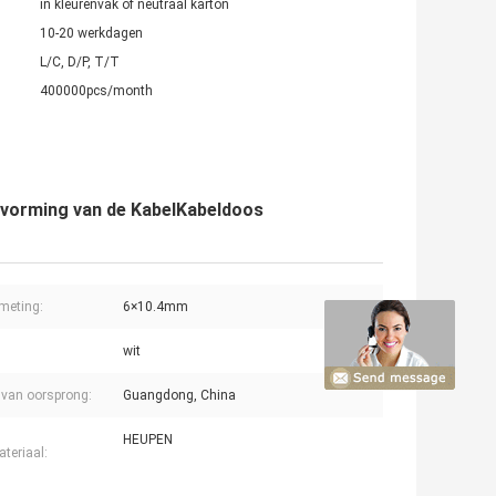
in kleurenvak of neutraal karton
10-20 werkdagen
L/C, D/P, T/T
400000pcs/month
isvorming van de KabelKabeldoos
meting:
6×10.4mm
wit
 van oorsprong:
Guangdong, China
HEUPEN
teriaal: