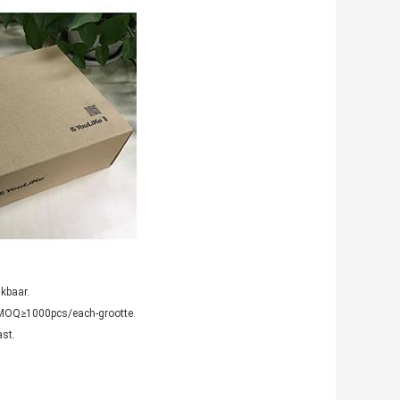
kbaar.
 MOQ≥1000pcs/each-grootte.
st.