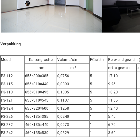
Verpakking
Model
Kartongrootte
Volume/ctn
PCs/ctn
Berekend gewicht (
mm
m ³
netto gewicht
b
P3-112
655×300×385
0,0756
5
17.10
P3-115
655×310×440
0,0893
5
9.25
P3-118
655×310×495
0,1005
5
10.20
P3-121
655×310×545
0,1107
5
11.65
P3-124
655×320×600
0,1258
5
12.40
P3-226
460×135×385
0,0240
1
5.40
P3-232
460×135×440
0,0273
1
6.70
P3-242
460×135×530
0,0329
1
3.60