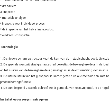
* 1.200+-de scharnier van het tijdenoctrooi.
* draadklem.
3. Inspectie
* materiële analyse.
* inspectie voor individueel proces.
* de inspectie van het halve finaleproduct.
* eindproductinspectie.
Technologie
1. De nieuwe scharnierstructuur keurt de kern van de metaalschacht goed, die sta
2. De speciale roestvrij staalgranaatscherf bevestigt de beweegbare deur in de ide
en het sluiten van de beweegbare deur gematigd is, is de omwenteling vlot en er i
3. De interne steun van het gidsspoor is samengesteld uit alle metaaldelen, met 
preopschortingsfunctie.
4. De aan de grond zettende schroef wordt gemaakt van roestvrij staal, is de nagel
Installatievoorzorgsmaatregelen