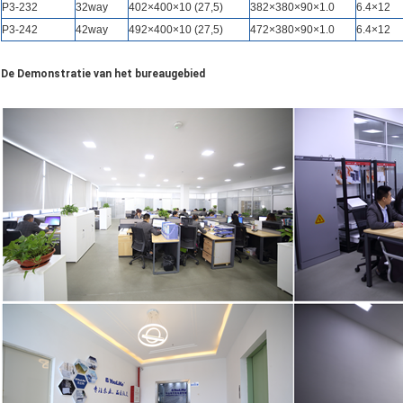
P3-
232
32way
402×400×10 (27,5)
382×380×90×1.0
6.4×12
P3-
242
42way
492×400×10 (27,5)
472×380×90×1.0
6.4×12
De Demonstratie van het bureaugebied