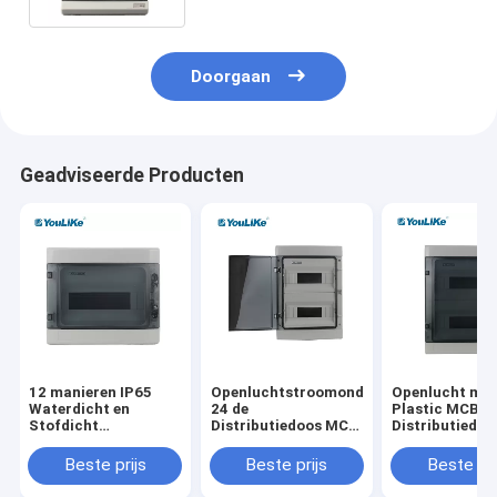
Doorgaan
Geadviseerde Producten
12 manieren IP65
Openluchtstroomonderbreker
Openlucht ma
Waterdicht en
24 de
Plastic MCB d
Stofdicht
Distributiedoos MCB
Distributiedoo
Verdeelkast MCB
van de Manieren
waterdicht van
BOX ABS PC
Elektro Waterdichte
Manier Elektr
Beste prijs
Beste prijs
Beste pri
Materiaal:
Macht