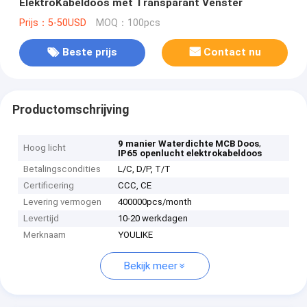
ElektroKabeldoos met Transparant Venster
Prijs：5-50USD
MOQ：100pcs
Beste prijs
Contact nu
Productomschrijving
,
9 manier Waterdichte MCB Doos
Hoog licht
IP65 openlucht elektrokabeldoos
Betalingscondities
L/C, D/P, T/T
Certificering
CCC, CE
Levering vermogen
400000pcs/month
Levertijd
10-20 werkdagen
Merknaam
YOULIKE
Bekijk meer