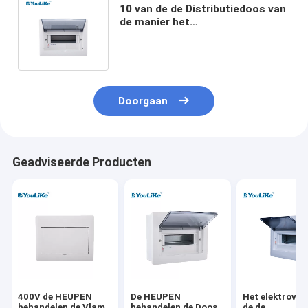
10 van de de Distributiedoos van
de manier het
Elektrostroomonderbreker Witte
het Poeder Schilderen
Doorgaan
Geadviseerde Producten
400V de HEUPEN
De HEUPEN
Het elektrovak
behandelen de Vlam
behandelen de Doos
de de