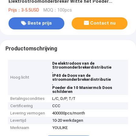
Elektrostroomonderbreker Witte het Poeder
Schilderen
Prijs：3-5.5USD
MOQ：100pcs
Beste prijs
Contact nu
Productomschrijving
De elektrodoos van de
Stroomonderbrekerdistributie
,
IP40 de Doos van de
Hoog licht
stroomonderbrekerdistributie
,
Poeder die 10 Maniermcb Doos
schilderen
Betalingscondities
L/C, D/P, T/T
Certificering
CCC
Levering vermogen
400000pcs/month
Levertijd
10-20 werkdagen
Merknaam
YOULIKE