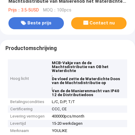
Machtsdistributie van Manierenob het Waterdichte
voor MCB
Prijs：3.5-5USD
MOQ：100pcs
Beste prijs
Contact nu
Productomschrijving
MCB-Vakje van de de
Machtsdistributie van OB het
Waterdichte
,
Hoog licht
De vloed zette de Waterdichte Doos
van de Machtsdistributie op
,
Van de de Manierenmacht van IP40
12 de Distributiedoos
Betalingscondities
L/C, D/P, T/T
Certificering
CCC, CE
Levering vermogen
400000pcs/month
Levertijd
15-20 werkdagen
Merknaam
YOULIKE