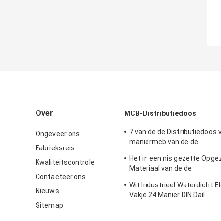
Over
MCB-Distributiedoos
7 van de de Distributiedoos 
Ongeveer ons
maniermcb van de de
Fabrieksreis
Stroomonderbrekerdistribut
Het in een nis gezette Opg
de Eenheden Van de consu
Kwaliteitscontrole
Materiaal van de de
Contacteer ons
Elektromachtsdistributie va
Wit Industrieel Waterdicht E
Distributiedoos met Metaalb
Nieuws
Vakje 24 Manier DIN Dail
Sitemap