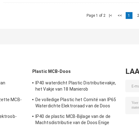
Page 1 of 2
|<
<<
1
LAA
Plastic MCB-Doos
van
IP40 waterdicht Plastic Distributievakje,
het Vakje van 18 Manierob
ie de Doos
Oppervlaktesteun
ezette MCB-
De volledige Plastic het Comité van IP65
ment
Waterdichte Elektroraad van de Doos
n de
Elektrodistributie Openlucht
lektroob-
IP40 de plastic MCB-Bijlage van de de
ijlage
Machtsdistributie van de Doos Enige
Fase