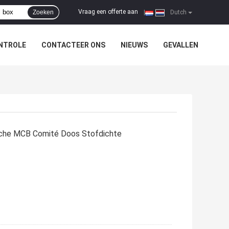
Vraag een offerte aan
Zoeken
|
Dutch
NTROLE
CONTACTEER ONS
NIEUWS
GEVALLEN
sche MCB Comité Doos Stofdichte