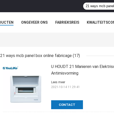
DUCTEN
ONGEVEER ONS
FABRIEKSREIS
KWALITEITSCO
21 ways mcb panel box online fabricage
(17)
U HOUDT 21 Manieren van Elektri
Antimisvorming
Lees meer
2021-10-14 11:29:41
CONTACT