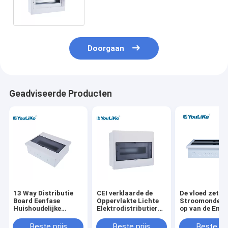
Manier
Doorgaan
Geadviseerde Producten
13 Way Distributie
CEI verklaarde de
De vloed zette
Board Eenfase
Oppervlakte Lichte
Stroomonderb
Huishoudelijke
Elektrodistributieraad
op van de Enig
Plastic Power Mcb
met Metaaldin Spoor
Fasemcb Doos
Distributiedoos
opzet
42Way
Beste prijs
Beste prijs
Beste pri