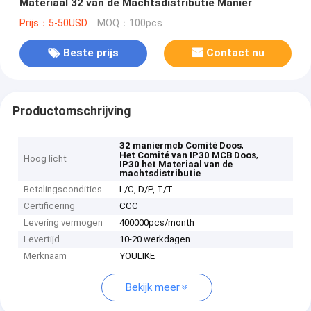
Materiaal 32 van de Machtsdistributie Manier
Prijs：5-50USD
MOQ：100pcs
Beste prijs
Contact nu
Productomschrijving
,
32 maniermcb Comité Doos
,
Het Comité van IP30 MCB Doos
Hoog licht
IP30 het Materiaal van de
machtsdistributie
Betalingscondities
L/C, D/P, T/T
Certificering
CCC
Levering vermogen
400000pcs/month
Levertijd
10-20 werkdagen
Merknaam
YOULIKE
Bekijk meer