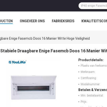
DUCTEN
ONGEVEER ONS
FABRIEKSREIS
KWALITEITSCO
gbare Enige Fasemcb Doos 16 Manier Witte Hoge Veiligheid
Stabiele Draagbare Enige Fasemcb Doos 16 Manier Wit
Productdetails:
Plaats van herkoms
Merknaam:
Certificering:
Modelnummer:
Betalen & Verzen
Min. bestelaantal:
Prijs: