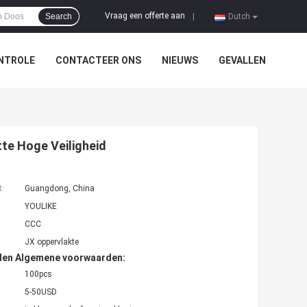
Vraag een offerte aan
Search
|
Dutch
NTROLE
CONTACTEER ONS
NIEUWS
GEVALLEN
te Hoge Veiligheid
t:
Guangdong, China
YOULIKE
CCC
JX oppervlakte
den Algemene voorwaarden:
100pcs
5-50USD