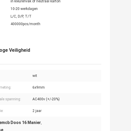
in kleurenvak of neutraal karton
10-20 werkdagen
L/C, D/P, T/T
400000pcs/month
ge Veiligheid
wit
meting:
6x9mm
le spanning:
AC400v (+/-20%)
ie:
2 jaar
emcb Doos 16 Manier
,
se