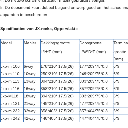
4. De nieuwe scharnierstructuur maakt gebruikers veiliger.
5. De doosmond keurt dubbel buigend ontwerp goed om het schoonmak
apparaten te beschermen.
Specificaties van JX-reeks, Oppervlakte
Model
Manier
Dekkingsgrootte
Doosgrootte
Termina
L*H*T (mm)
L*W*D*T (mm)
grootte
(mm)
Jxp-m 106
6way
178*210* 17.5(26)
177*209*75*0.8
6*9
Jxp-m 110
10way
250*210* 17.5(26)
249*209*75*0.8
6*9
Jxp-m 113
13way
304*210* 17.5(26)
303*209*75*0.8
6*9
Jxp-m 116
16way
358*210* 17.5(26)
357*209*75*0.8
6*9
Jxp-M118
18way
394*210* 17.5(26)
393*209*75*0.8
6*9
Jxp-m 121
21way
448*210* 17.5(26)
477*209*75*0.8
6*9
Jxp-m 232
32way
358*405* 17.5(26)
357*404*75*0.8
6*9
Jxp-m 242
42way
448*405* 17.5(26)
447*404*75*0.8
6*9