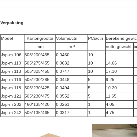
Verpakking
Model
Kartongrootte
Volume/ctn
PCs/ctn
Berekend gewich
mm
m ³
netto gewicht
b
Jxp-m 106
505*200*455
0,0460
10
Jxp-m 110
505*275*455
0,0632
10
14.66
Jxp-m 113
505*325*455
0,0747
10
17.10
Jxp-m 116
505*230*385
0,0448
5
9.25
Jxp-m 118
505*230*425
0,0494
5
10.20
Jxp-m 121
505*230*475
0,0552
5
11.65
Jxp-m 232
460*135*420
0,0261
1
4.05
Jxp-m 242
505*135*465
0,0317
1
4.75