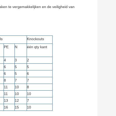
en te vergemakkelijken en de veiligheid van
ls
Knockouts
PE
N
één qty kant
4
3
2
6
5
5
6
5
6
8
7
7
11
10
8
11
10
10
13
12
7
16
15
10