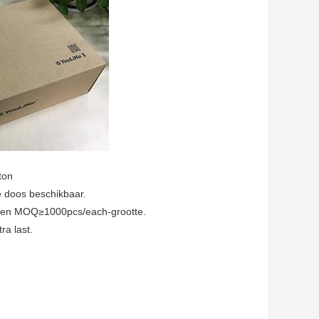
on
e doos beschikbaar.
er een MOQ≥1000pcs/each-grootte.
a last.