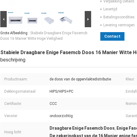
Verpakking Details:
Levertijd:
Betalingscondities:
Levering vermogen:
Grote Afbeelding :
Stabiele Draagbare Enige Fasemcb
Contact
Doos 16 Manier Witte Hoge Veiligheid
Stabiele Draagbare Enige Fasemcb Doos 16 Manier Witte Ho
beschrijving
Productnaam:
de doos van de oppervlaktedistributie
Kleur:
Dekkingsmateriaal:
HIPS/HIPS+PC
Eindaf
Certifiacte:
CCC
Nomina
Venster:
ondoorzichtig
Garant
Draagbare Enige Fasemcb Doos
Enige Fas
,
Hoog licht:
De zekeringkast van de 16 Manier enige fa