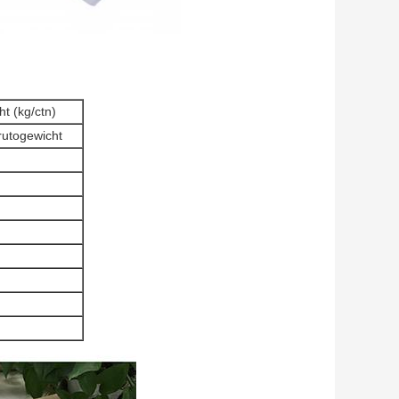
t (kg/ctn)
rutogewicht