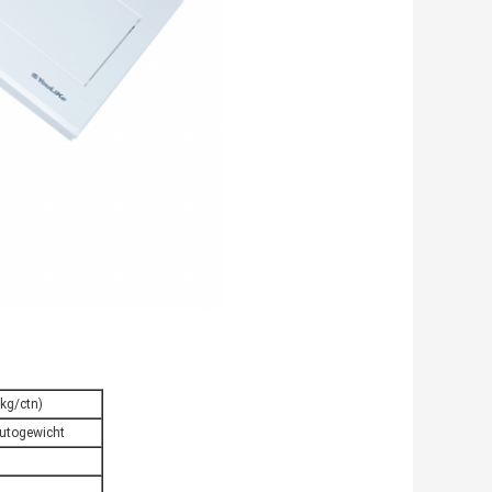
kg/ctn)
rutogewicht