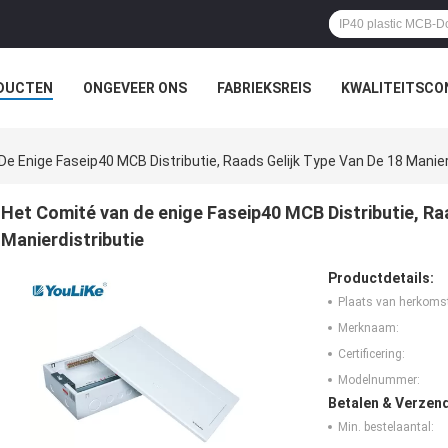
DUCTEN
ONGEVEER ONS
FABRIEKSREIS
KWALITEITSCO
e Enige Faseip40 MCB Distributie, Raads Gelijk Type Van De 18 Manier
Het Comité van de enige Faseip40 MCB Distributie, Raa
Manierdistributie
Productdetails:
Plaats van herkoms
Merknaam:
Certificering:
Modelnummer:
Betalen & Verzen
Min. bestelaantal: