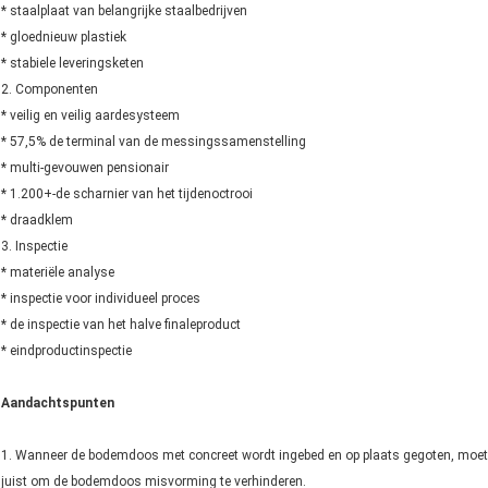
* staalplaat van belangrijke staalbedrijven
* gloednieuw plastiek
* stabiele leveringsketen
2. Componenten
* veilig en veilig aardesysteem
* 57,5% de terminal van de messingssamenstelling
* multi-gevouwen pensionair
* 1.200+-de scharnier van het tijdenoctrooi
* draadklem
3. Inspectie
* materiële analyse
* inspectie voor individueel proces
* de inspectie van het halve finaleproduct
* eindproductinspectie
Aandachtspunten
1. Wanneer de bodemdoos met concreet wordt ingebed en op plaats gegoten, mo
juist om de bodemdoos misvorming te verhinderen.