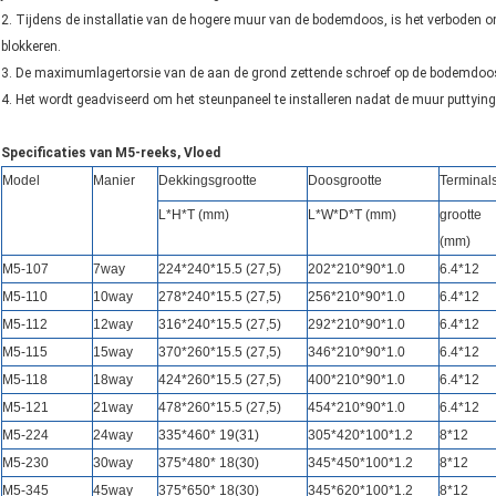
2. Tijdens de installatie van de hogere muur van de bodemdoos, is het verboden om
blokkeren.
3. De maximumlagertorsie van de aan de grond zettende schroef op de bodemdoos
4. Het wordt geadviseerd om het steunpaneel te installeren nadat de muur puttying
Specificaties van M5-reeks, Vloed
Model
Manier
Dekkingsgrootte
Doosgrootte
Terminal
L*H*T (mm)
L*W*D*T (mm)
grootte
(mm)
M5-107
7way
224*240*15.5 (27,5)
202*210*90*1.0
6.4*12
M5-110
10way
278*240*15.5 (27,5)
256*210*90*1.0
6.4*12
M5-112
12way
316*240*15.5 (27,5)
292*210*90*1.0
6.4*12
M5-115
15way
370*260*15.5 (27,5)
346*210*90*1.0
6.4*12
M5-118
18way
424*260*15.5 (27,5)
400*210*90*1.0
6.4*12
M5-121
21way
478*260*15.5 (27,5)
454*210*90*1.0
6.4*12
M5-224
24way
335*460* 19(31)
305*420*100*1.2
8*12
M5-230
30way
375*480* 18(30)
345*450*100*1.2
8*12
M5-345
45way
375*650* 18(30)
345*620*100*1.2
8*12