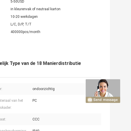
5-50USD
in kleurenvak of neutraal karton
10-20 werkdagen
L/C, D/P, T/T
400000pcs/month
lijk Type van de 18 Manierdistributie
r:
ondoorzichtig
teriaal van het
PC
skader:
caat:
CCC