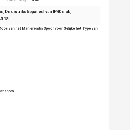
ngsbescherming:
IP40
ie
De distributiepaneel van IP40 mcb
,
,
40 18
 Doos van het Manierendin Spoor voor Gelijke het Type van
schappen.