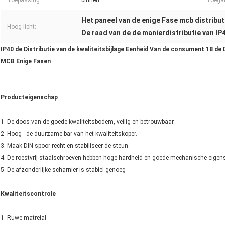
Toepassing:
binnen
Toega
Het paneel van de enige Fase mcb distribut
Hoog licht:
De raad van de de manierdistributie van IP
IP40 de Distributie van de kwaliteitsbijlage Eenheid Van de consument 18 de
MCB Enige Fasen
Producteigenschap
1. De doos van de goede kwaliteitsbodem, veilig en betrouwbaar.
2. Hoog - de duurzame bar van het kwaliteitskoper.
3. Maak DIN-spoor recht en stabiliseer de steun.
4. De roestvrij staalschroeven hebben hoge hardheid en goede mechanische eigen
5. De afzonderlijke scharnier is stabiel genoeg
Kwaliteitscontrole
1. Ruwe matreial