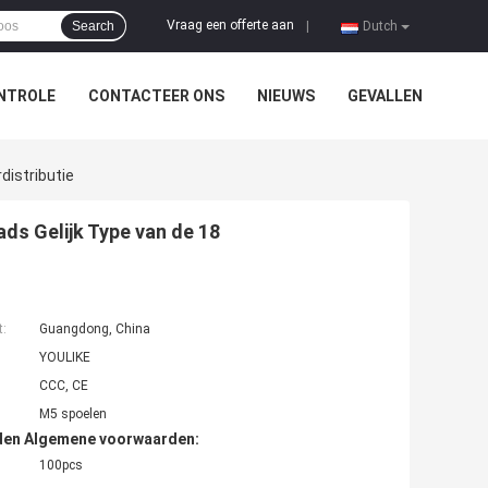
Vraag een offerte aan
Search
|
Dutch
NTROLE
CONTACTEER ONS
NIEUWS
GEVALLEN
distributie
ds Gelijk Type van de 18
t:
Guangdong, China
YOULIKE
CCC, CE
M5 spoelen
den Algemene voorwaarden:
100pcs