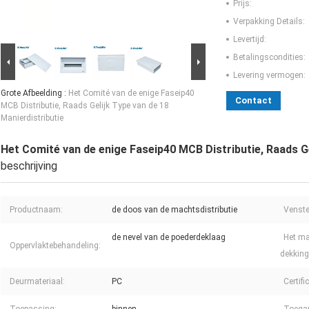
Prijs:
Verpakking Details:
Levertijd:
Betalingscondities:
Levering vermogen:
Grote Afbeelding :
Het Comité van de enige Faseip40
Contact
MCB Distributie, Raads Gelijk Type van de 18
Manierdistributie
Het Comité van de enige Faseip40 MCB Distributie, Raads Ge
beschrijving
Productnaam:
de doos van de machtsdistributie
Venste
de nevel van de poederdeklaag
Het ma
Oppervlaktebehandeling:
dekking
Deurmateriaal:
PC
Certifi