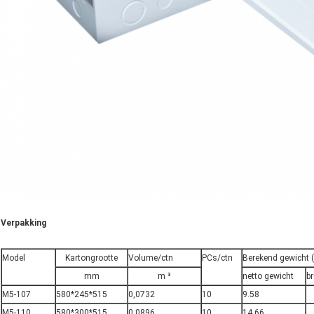
Verpakking
Model
Kartongrootte
Volume/ctn
PCs/ctn
Berekend gewicht (
mm
m ³
netto gewicht
b
M5-107
580*245*515
0,0732
10
9.58
M5-110
580*300*515
0,0896
10
14.66