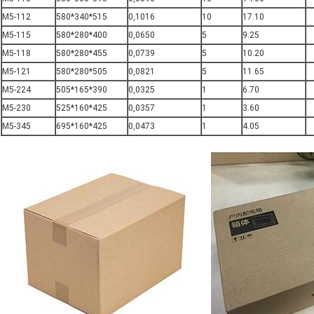
M5-112
580*340*515
0,1016
10
17.10
M5-115
580*280*400
0,0650
5
9.25
M5-118
580*280*455
0,0739
5
10.20
M5-121
580*280*505
0,0821
5
11.65
M5-224
505*165*390
0,0325
1
6.70
M5-230
525*160*425
0,0357
1
3.60
M5-345
695*160*425
0,0473
1
4.05