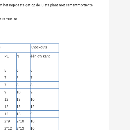
 het ingepaste gat op de juiste plaat met cementmortier te
 is 20n. m.
.
s
Knockouts
PE
N
één qty kant
5
6
6
7
8
7
7
8
8
9
10
9
12
13
10
12
13
12
12
13
9
2*9
2*10
10
2*12
2*13
10