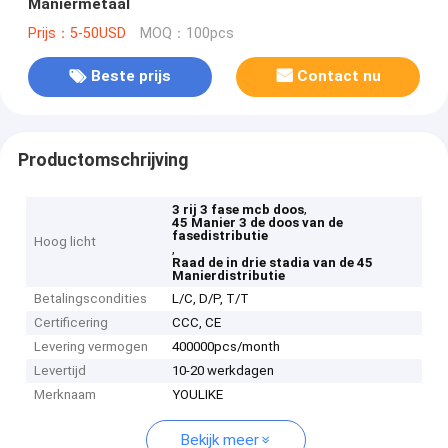
Maniermetaal
Prijs：5-50USD
MOQ：100pcs
Beste prijs
Contact nu
Productomschrijving
,
3 rij 3 fase mcb doos
45 Manier 3 de doos van de
fasedistributie
Hoog licht
,
Raad de in drie stadia van de 45
Manierdistributie
Betalingscondities
L/C, D/P, T/T
Certificering
CCC, CE
Levering vermogen
400000pcs/month
Levertijd
10-20 werkdagen
Merknaam
YOULIKE
Bekijk meer