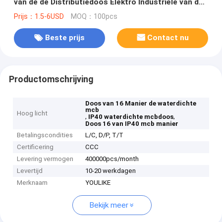
van de de Distributiedoos Elektro Industriële van de
de Grootteaanraking de Schakelaardoos
Prijs：1.5-6USD
MOQ：100pcs
Beste prijs
Contact nu
Productomschrijving
Doos van 16 Manier de waterdichte
mcb
Hoog licht
,
,
IP40 waterdichte mcbdoos
Doos 16 van IP40 mcb manier
Betalingscondities
L/C, D/P, T/T
Certificering
CCC
Levering vermogen
400000pcs/month
Levertijd
10-20 werkdagen
Merknaam
YOULIKE
Bekijk meer