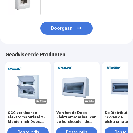
van de de Grootteaanraking de
Schakelaardoos
Doorgaan
Geadviseerde Producten
CCC verklaarde
Van het de Doos
De Distributie
Elektromateriaal 28
Elektromateriaal van
16 van de
Maniermcb Doos,
de huishouden de
elektromateria
stijgt de
Plastic Bijlage MCB
Enige Fase Ma
Hoofdbeweging van
Doos van de de
Elektrostroom
Beste prijs
Beste prijs
Beste pri