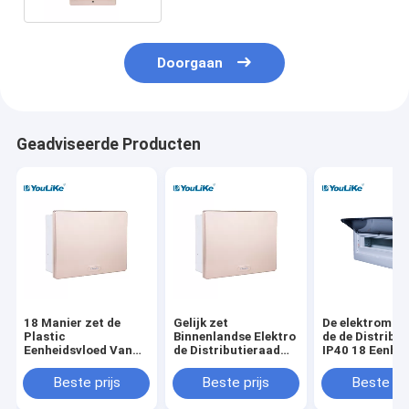
Doorgaan
Geadviseerde Producten
18 Manier zet de
Gelijk zet
De elektromani
Plastic
Binnenlandse Elektro
de de Distribu
Eenheidsvloed Van
de Distributieraad
IP40 18 Eenhei
de consument MCB-
van MCB met Gouden
de Elektromac
de Distributieraad op
Dekking op
de consument 
Beste prijs
Beste prijs
Beste pri
van de Doos
Elektromacht Binnen