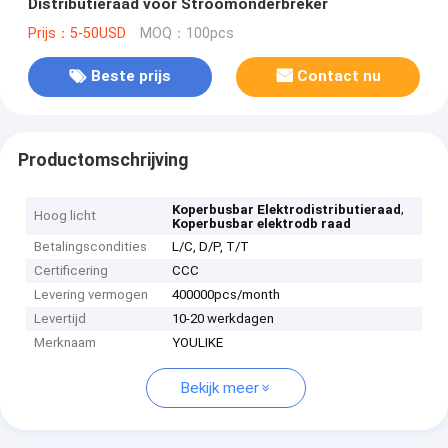
Distributieraad voor Stroomonderbreker
Prijs：5-50USD
MOQ：100pcs
Beste prijs
Contact nu
Productomschrijving
,
Koperbusbar Elektrodistributieraad
Hoog licht
Koperbusbar elektrodb raad
Betalingscondities
L/C, D/P, T/T
Certificering
CCC
Levering vermogen
400000pcs/month
Levertijd
10-20 werkdagen
Merknaam
YOULIKE
Bekijk meer