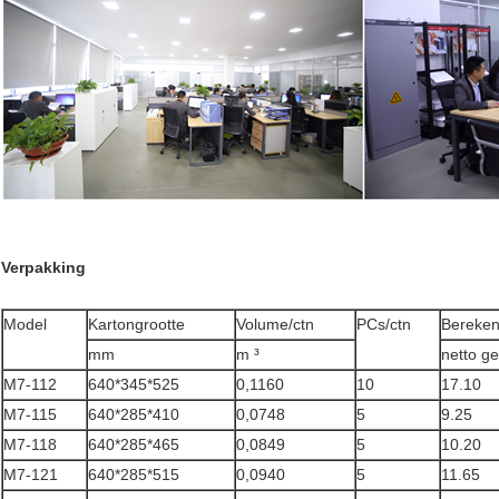
Verpakking
Model
Kartongrootte
Volume/ctn
PCs/ctn
Bereken
mm
m ³
netto ge
M7-112
640*345*525
0,1160
10
17.10
M7-115
640*285*410
0,0748
5
9.25
M7-118
640*285*465
0,0849
5
10.20
M7-121
640*285*515
0,0940
5
11.65