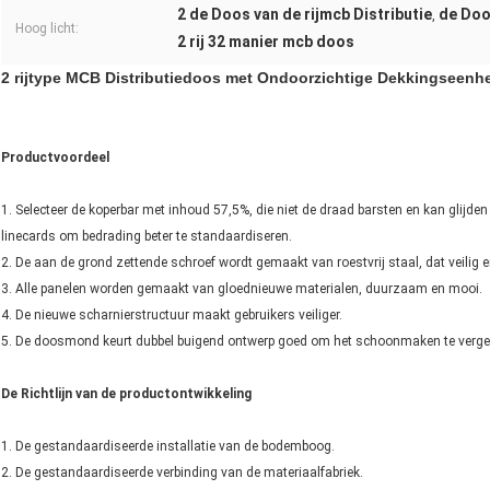
2 de Doos van de rijmcb Distributie
de Doo
,
Hoog licht:
2 rij 32 manier mcb doos
2 rijtype MCB Distributiedoos met Ondoorzichtige Dekkingseen
Productvoordeel
1. Selecteer de koperbar met inhoud 57,5%, die niet de draad barsten en kan glijde
linecards om bedrading beter te standaardiseren.
2. De aan de grond zettende schroef wordt gemaakt van roestvrij staal, dat veilig 
3. Alle panelen worden gemaakt van gloednieuwe materialen, duurzaam en mooi.
4. De nieuwe scharnierstructuur maakt gebruikers veiliger.
5. De doosmond keurt dubbel buigend ontwerp goed om het schoonmaken te vergema
De Richtlijn van de productontwikkeling
1. De gestandaardiseerde installatie van de bodemboog.
2. De gestandaardiseerde verbinding van de materiaalfabriek.