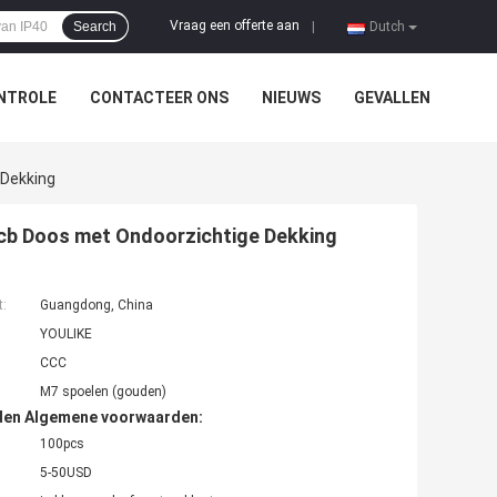
Vraag een offerte aan
Search
|
Dutch
NTROLE
CONTACTEER ONS
NIEUWS
GEVALLEN
 Dekking
rmcb Doos met Ondoorzichtige Dekking
t:
Guangdong, China
YOULIKE
CCC
M7 spoelen (gouden)
den Algemene voorwaarden:
100pcs
5-50USD