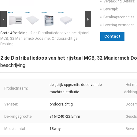
Verpakking Details:
Levertijd:
Betalingscondities:
Levering vermogen:
Grote Afbeelding :
2 de Distributiedoos van het rijstaal
Contact
MCB, 32 Maniermcb Doos met Ondoorzichtige
Dekking
2 de Distributiedoos van het rijstaal MCB, 32 Maniermcb 
beschrijving
de gelijk opgezette doos van de
Het ma
Productnaam:
machtsdistributie
dekking
Venster:
ondoorzichtig
Doosma
Dekkingsgrootte:
316×240×22.5mm
Gescha
Modelaantal:
18way
Beveil