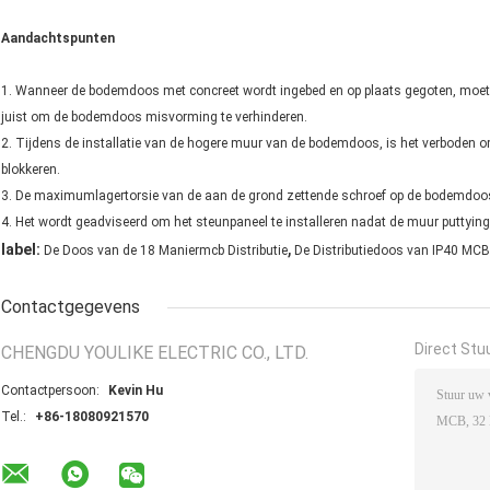
Aandachtspunten
1. Wanneer de bodemdoos met concreet wordt ingebed en op plaats gegoten, mo
juist om de bodemdoos misvorming te verhinderen.
2. Tijdens de installatie van de hogere muur van de bodemdoos, is het verboden om
blokkeren.
3. De maximumlagertorsie van de aan de grond zettende schroef op de bodemdoos
4. Het wordt geadviseerd om het steunpaneel te installeren nadat de muur puttying
,
label:
De Doos van de 18 Maniermcb Distributie
De Distributiedoos van IP40 MCB
Contactgegevens
Direct Stu
CHENGDU YOULIKE ELECTRIC CO., LTD.
Contactpersoon:
Kevin Hu
Tel.:
+86-18080921570