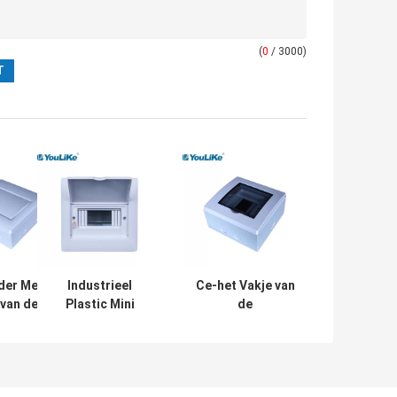
(
0
/ 3000)
er Met een laag
Industrieel
Ce-het Vakje van
van de Staalmcb
Plastic Mini
de
ibutie,
Circuit Breaker
Goedkeuringsmcb
monderbrekerdoos
Box, de Raad van
Distributie, het
de 40
Vakje van
Manierdistributie
Machtsob Hoge