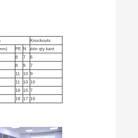
s
Knockouts
(mm)
PE
N
één qty kant
8
7
6
8
9
7
11
10
9
11
10
10
16
15
7
18
17
10