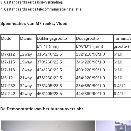
3. Gestandaardiseerde bouwverbinding.
4. Gestandaardiseerde telecommunicatieinstallatie.
Specificaties van M7-reeks, Vloed
Model
Manier
Dekkingsgrootte
Doosgrootte
Terminal
L*H*T (mm)
L*W*D*T (mm)
grootte 
M7-112
12way
316*240*22.5
292*210*90*1.0
6*10
M7-115
15way
370*260*22.5
346*220*90*1.0
6*10
M7-118
18way
424*260*22.5
400*220*90*1.0
6*10
M5-121
21way
478*260*22.5
454*220*90*1.0
6*10
M7-232
32way
376*405*23.5
354*380*90*1.0
6.4*12
M7-242
42way
466*405*23.5
444*380*90*1.0
6.4*12
De Demonstratie van het bureauoverzicht