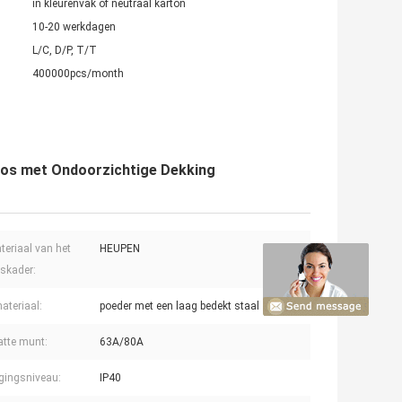
in kleurenvak of neutraal karton
10-20 werkdagen
L/C, D/P, T/T
400000pcs/month
Doos met Ondoorzichtige Dekking
teriaal van het
HEUPEN
skader:
teriaal:
poeder met een laag bedekt staal
tte munt:
63A/80A
igingsniveau:
IP40