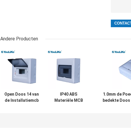
Andere Producten
Open Doos 14 van
IP40 ABS
1.0mm de Poed
de Installatiemcb
Materiële MCB
bedekte Doos 
Distributie
Distributieraad 7
Distr
Opgezette
Opgezette de
Miniatuurstroo
Manieroppervlakte
Oppervlakte van
de Maniertpn