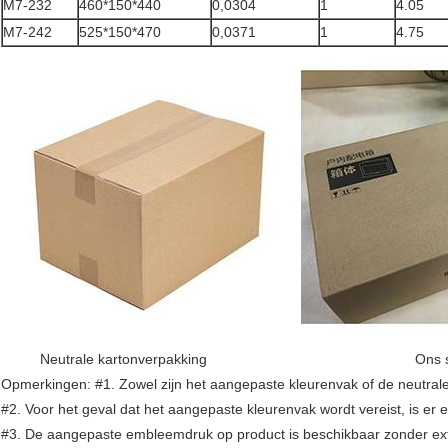
M7-232
460*150*440
0,0304
1
4.05
M7-242
525*150*470
0,0371
1
4.75
Neutrale kartonverpakking Ons stijl
Opmerkingen: #1. Zowel zijn het aangepaste kleurenvak of de neutral
#2. Voor het geval dat het aangepaste kleurenvak wordt vereist, is 
#3. De aangepaste embleemdruk op product is beschikbaar zonder extr