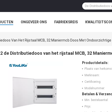
DUCTEN
ONGEVEER ONS
FABRIEKSREIS
KWALITEITSCO
tiedoos Van Het Rijstaal MCB, 32 Maniermcb Doos Met Ondoorzichtige
2 de Distributiedoos van het rijstaal MCB, 32 Manie
Productdetails:
Plaats van herkoms
Merknaam:
Certificering:
Modelnummer:
Betalen & Verzen
Min. bestelaantal:
Prijs: