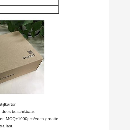
karton
e doos beschikbaar.
er een MOQ≥1000pcs/each-grootte.
a last.