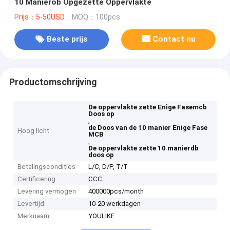
10 Manierob Opgezette Oppervlakte
Prijs：5-50USD
MOQ：100pcs
Beste prijs
Contact nu
Productomschrijving
De oppervlakte zette Enige Fasemcb
Doos op
,
de Doos van de 10 manier Enige Fase
Hoog licht
MCB
,
De oppervlakte zette 10 manierdb
doos op
Betalingscondities
L/C, D/P, T/T
Certificering
CCC
Levering vermogen
400000pcs/month
Levertijd
10-20 werkdagen
Merknaam
YOULIKE