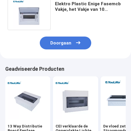
Elektro Plastic Enige Fasemcb
Vakje, het Vakje van 10
Manierob Opgezette
Oppervlakte
Doorgaan
Geadviseerde Producten
13 Way Distributie
CEI verklaarde de
De vloed zette
Board Eenfase
Oppervlakte Lichte
Stroomonderb