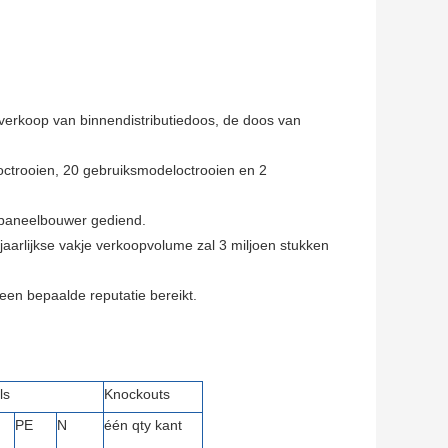
e verkoop van binnendistributiedoos, de doos van
poctrooien, 20 gebruiksmodeloctrooien en 2
 paneelbouwer gediend.
jaarlijkse vakje verkoopvolume zal 3 miljoen stukken
een bepaalde reputatie bereikt.
ls
Knockouts
PE
N
één qty kant