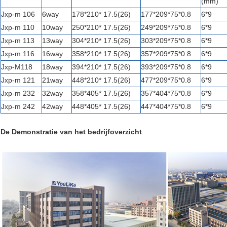
(mm)
Jxp-m 106
6way
178*210* 17.5(26)
177*209*75*0.8
6*9
Jxp-m 110
10way
250*210* 17.5(26)
249*209*75*0.8
6*9
Jxp-m 113
13way
304*210* 17.5(26)
303*209*75*0.8
6*9
Jxp-m 116
16way
358*210* 17.5(26)
357*209*75*0.8
6*9
Jxp-M118
18way
394*210* 17.5(26)
393*209*75*0.8
6*9
Jxp-m 121
21way
448*210* 17.5(26)
477*209*75*0.8
6*9
Jxp-m 232
32way
358*405* 17.5(26)
357*404*75*0.8
6*9
Jxp-m 242
42way
448*405* 17.5(26)
447*404*75*0.8
6*9
De Demonstratie van het bedrijfoverzicht