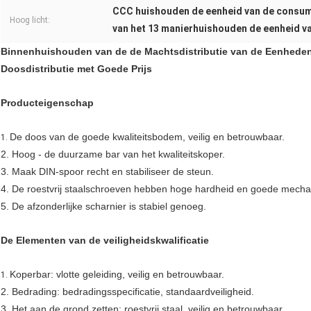
CCC huishouden de eenheid van de consu
Hoog licht:
van het 13 manierhuishouden de eenheid 
Binnenhuishouden van de de Machtsdistributie van de Eenhede
Doosdistributie met Goede Prijs
Producteigenschap
De doos van de goede kwaliteitsbodem, veilig en betrouwbaar.
1.
2. Hoog - de duurzame bar van het kwaliteitskoper.
3. Maak DIN-spoor recht en stabiliseer de steun.
4. De roestvrij staalschroeven hebben hoge hardheid en goede mech
5. De afzonderlijke scharnier is stabiel genoeg.
De Elementen van de veiligheidskwalificatie
Koperbar: vlotte geleiding, veilig en betrouwbaar.
1.
2. Bedrading: bedradingsspecificatie, standaardveiligheid.
3. Het aan de grond zetten: roestvrij staal, veilig en betrouwbaar.