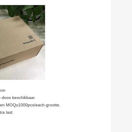
on
e doos beschikbaar.
er een MOQ≥1000pcs/each-grootte.
a last.