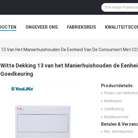
DUCTEN
ONGEVEER ONS
FABRIEKSREIS
KWALITEITSCO
g 13 Van Het Manierhuishouden De Eenheid Van De Consument Met CC
Witte Dekking 13 van het Manierhuishouden de Eenh
Goedkeuring
Productdetails:
Plaats van herkoms
Merknaam:
Certificering:
Modelnummer:
Betalen & Verzen
Min. bestelaantal: