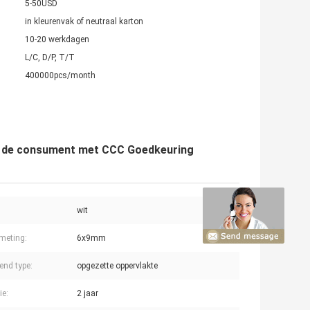
5-50USD
in kleurenvak of neutraal karton
10-20 werkdagen
L/C, D/P, T/T
400000pcs/month
an de consument met CCC Goedkeuring
wit
meting:
6x9mm
end type:
opgezette oppervlakte
ie:
2 jaar