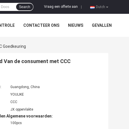
Vraag een offerte aan
Search
|
Dutch
NTROLE
CONTACTEER ONS
NIEUWS
GEVALLEN
C Goedkeuring
eid Van de consument met CCC
t:
Guangdong, China
YOULIKE
CCC
JX oppervlakte
den Algemene voorwaarden:
100pcs