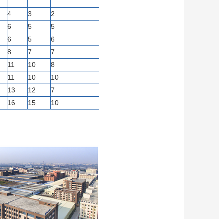
4
3
2
6
5
5
6
5
6
8
7
7
11
10
8
11
10
10
13
12
7
16
15
10