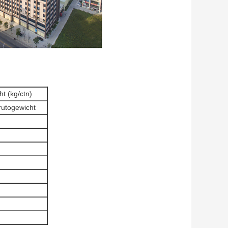
t (kg/ctn)
rutogewicht