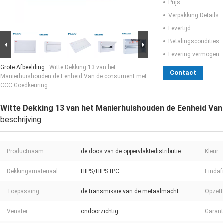
Prijs:
Verpakking Details:
Levertijd:
Betalingscondities:
Levering vermogen:
Grote Afbeelding :
Witte Dekking 13 van het
Contact
Manierhuishouden de Eenheid Van de consument met
CCC Goedkeuring
Witte Dekking 13 van het Manierhuishouden de Eenheid V
beschrijving
Productnaam:
de doos van de oppervlaktedistributie
Kleur:
Dekkingsmateriaal:
HIPS/HIPS+PC
Eindaf
Toepassing:
de transmissie van de metaalmacht
Opzett
Venster:
ondoorzichtig
Garant