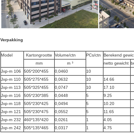
Verpakking
Model
Kartongrootte
Volume/ctn
PCs/ctn
Berekend gewich
mm
m ³
netto gewicht
b
Jxp-m 106
505*200*455
0,0460
10
Jxp-m 110
505*275*455
0,0632
10
14.66
Jxp-m 113
505*325*455
0,0747
10
17.10
Jxp-m 116
505*230*385
0,0448
5
9.25
Jxp-m 118
505*230*425
0,0494
5
10.20
Jxp-m 121
505*230*475
0,0552
5
11.65
Jxp-m 232
460*135*420
0,0261
1
4.05
Jxp-m 242
505*135*465
0,0317
1
4.75