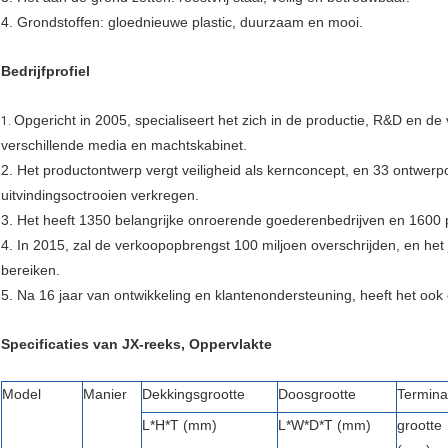
4. Grondstoffen: gloednieuwe plastic, duurzaam en mooi.
Bedrijfprofiel
Opgericht in 2005, specialiseert het zich in de productie, R&D en d
1.
verschillende media en machtskabinet.
2. Het productontwerp vergt veiligheid als kernconcept, en 33 ontwer
uitvindingsoctrooien verkregen.
3. Het heeft 1350 belangrijke onroerende goederenbedrijven en 1600
4. In 2015, zal de verkoopopbrengst 100 miljoen overschrijden, en het 
bereiken.
5. Na 16 jaar van ontwikkeling en klantenondersteuning, heeft het ook 
Specificaties van JX-reeks, Oppervlakte
Model
Manier
Dekkingsgrootte
Doosgrootte
Termina
L*H*T (mm)
L*W*D*T (mm)
grootte