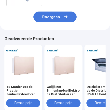
Doorgaan
Geadviseerde Producten
18 Manier zet de
Gelijk zet
De elektromani
Plastic
Binnenlandse Elektro
de de Distribu
Eenheidsvloed Van
de Distributieraad
IP40 18 Eenhei
de consument MCB-
van MCB met Gouden
de Elektromac
de Distributieraad op
Dekking op
de consument 
Beste prijs
Beste prijs
Beste pri
van de Doos
Elektromacht Binnen