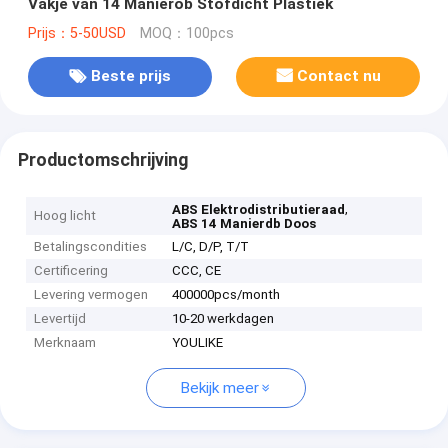
Vakje van 14 Manierob Stofdicht Plastiek
Prijs：5-50USD
MOQ：100pcs
Beste prijs
Contact nu
Productomschrijving
,
ABS Elektrodistributieraad
Hoog licht
ABS 14 Manierdb Doos
Betalingscondities
L/C, D/P, T/T
Certificering
CCC, CE
Levering vermogen
400000pcs/month
Levertijd
10-20 werkdagen
Merknaam
YOULIKE
Bekijk meer