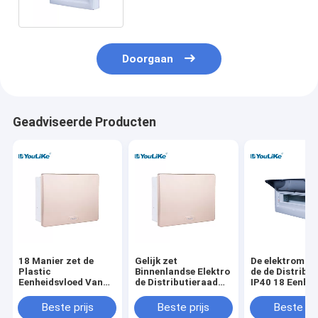
een laag bedekt Staal
Doorgaan
Geadviseerde Producten
18 Manier zet de
Gelijk zet
De elektromani
Plastic
Binnenlandse Elektro
de de Distribu
Eenheidsvloed Van
de Distributieraad
IP40 18 Eenhei
de consument MCB-
van MCB met Gouden
de Elektromac
de Distributieraad op
Dekking op
de consument 
Beste prijs
Beste prijs
Beste pri
van de Doos