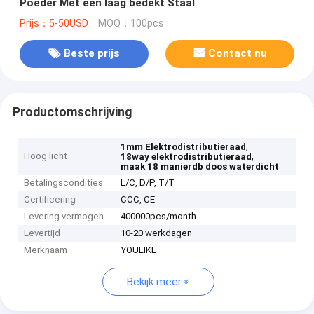
Poeder Met een laag bedekt Staal
Prijs：5-50USD
MOQ：100pcs
Beste prijs
Contact nu
Productomschrijving
,
1mm Elektrodistributieraad
Hoog licht
,
18way elektrodistributieraad
maak 18 manierdb doos waterdicht
Betalingscondities
L/C, D/P, T/T
Certificering
CCC, CE
Levering vermogen
400000pcs/month
Levertijd
10-20 werkdagen
Merknaam
YOULIKE
Bekijk meer