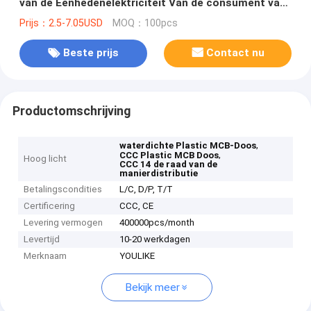
van de Eenhedenelektriciteit Van de consument van
de de Distributiedoos Plastiek van de de
Prijs：2.5-7.05USD
MOQ：100pcs
Schakelaardoos
Beste prijs
Contact nu
Productomschrijving
,
waterdichte Plastic MCB-Doos
,
CCC Plastic MCB Doos
Hoog licht
CCC 14 de raad van de
manierdistributie
Betalingscondities
L/C, D/P, T/T
Certificering
CCC, CE
Levering vermogen
400000pcs/month
Levertijd
10-20 werkdagen
Merknaam
YOULIKE
Bekijk meer