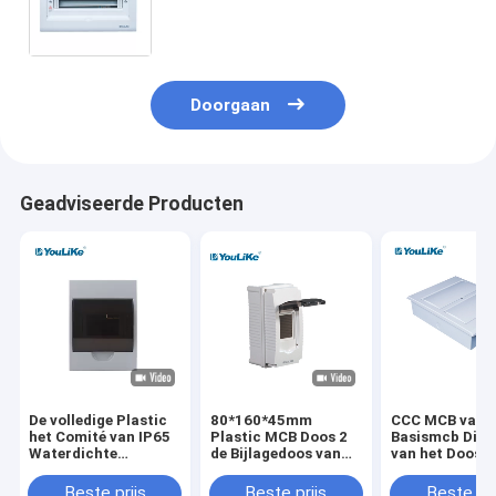
consument van de de
Distributiedoos Plastiek van de de
Schakelaardoos
Doorgaan
Geadviseerde Producten
De volledige Plastic
80*160*45mm
CCC MCB van d
het Comité van IP65
Plastic MCB Doos 2
Basismcb Distr
Waterdichte
de Bijlagedoos van
van het Doos z
Elektroraad van de
Manier Binnenpvc
Plastic Metaal
Doos
MCB
Doosvloed op
Beste prijs
Beste prijs
Beste pri