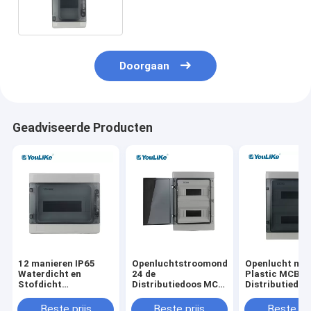
Doorgaan
Geadviseerde Producten
12 manieren IP65
Openluchtstroomonderbreker
Openlucht ma
Waterdicht en
24 de
Plastic MCB d
Stofdicht
Distributiedoos MCB
Distributiedoo
Verdeelkast MCB
van de Manieren
waterdicht van
BOX ABS PC
Elektro Waterdichte
Manier Elektr
Beste prijs
Beste prijs
Beste pri