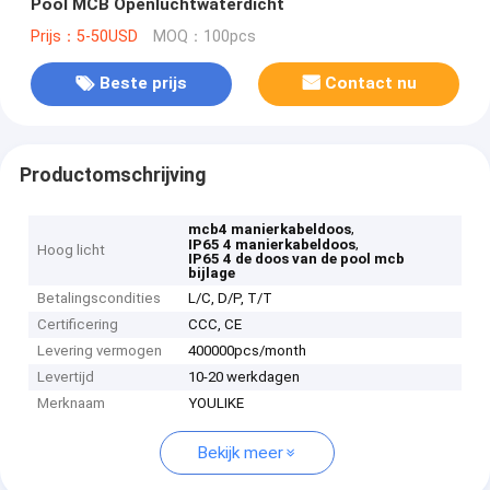
Pool MCB Openluchtwaterdicht
Prijs：5-50USD
MOQ：100pcs
Beste prijs
Contact nu
Productomschrijving
,
mcb4 manierkabeldoos
,
IP65 4 manierkabeldoos
Hoog licht
IP65 4 de doos van de pool mcb
bijlage
Betalingscondities
L/C, D/P, T/T
Certificering
CCC, CE
Levering vermogen
400000pcs/month
Levertijd
10-20 werkdagen
Merknaam
YOULIKE
Bekijk meer