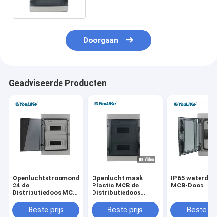
Doorgaan
Geadviseerde Producten
Openluchtstroomonderbreker
Openlucht maak
IP65 waterdic
24 de
Plastic MCB de
MCB-Doos
Distributiedoos MCB
Distributiedoos
van de Manieren
waterdicht van de 24
Elektro Waterdichte
Manier Elektromacht
Beste prijs
Beste prijs
Beste pri
Macht