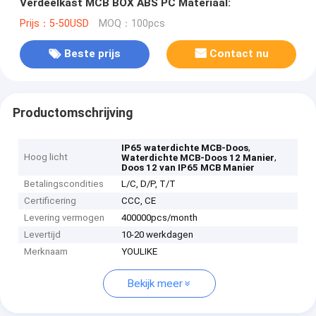
Verdeelkast MCB BOX ABS PC Materiaal:
Prijs：5-50USD
MOQ：100pcs
Beste prijs
Contact nu
Productomschrijving
,
IP65 waterdichte MCB-Doos
Hoog licht
,
Waterdichte MCB-Doos 12 Manier
Doos 12 van IP65 MCB Manier
Betalingscondities
L/C, D/P, T/T
Certificering
CCC, CE
Levering vermogen
400000pcs/month
Levertijd
10-20 werkdagen
Merknaam
YOULIKE
Bekijk meer