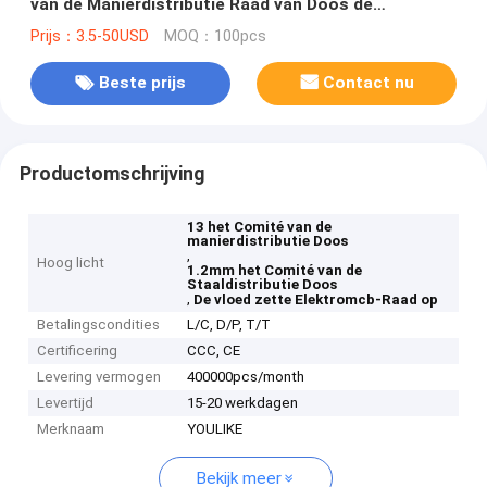
van de Manierdistributie Raad van Doos de
Elektromcb
Prijs：3.5-50USD
MOQ：100pcs
Beste prijs
Contact nu
Productomschrijving
13 het Comité van de
manierdistributie Doos
,
Hoog licht
1.2mm het Comité van de
Staaldistributie Doos
,
De vloed zette Elektromcb-Raad op
Betalingscondities
L/C, D/P, T/T
Certificering
CCC, CE
Levering vermogen
400000pcs/month
Levertijd
15-20 werkdagen
Merknaam
YOULIKE
Bekijk meer