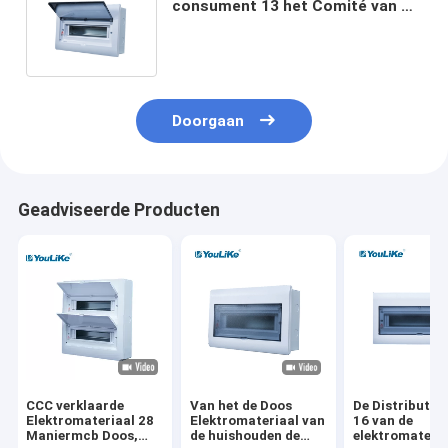
consument 13 het Comité van de
Manierdistributie Raad van Doos
de Elektromcb
Doorgaan
Geadviseerde Producten
CCC verklaarde
Van het de Doos
De Distributie
Elektromateriaal 28
Elektromateriaal van
16 van de
Maniermcb Doos,
de huishouden de
elektromateria