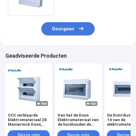
Doorgaan
Geadviseerde Producten
CCC verklaarde
Van het de Doos
De Distributie
Elektromateriaal 28
Elektromateriaal van
16 van de
Maniermcb Doos,
de huishouden de
elektromateria
stijgt de
Plastic Bijlage MCB
Enige Fase Ma
Hoofdbeweging van
Doos van de de
Elektrostroom
Beste prijs
Beste prijs
Beste pri