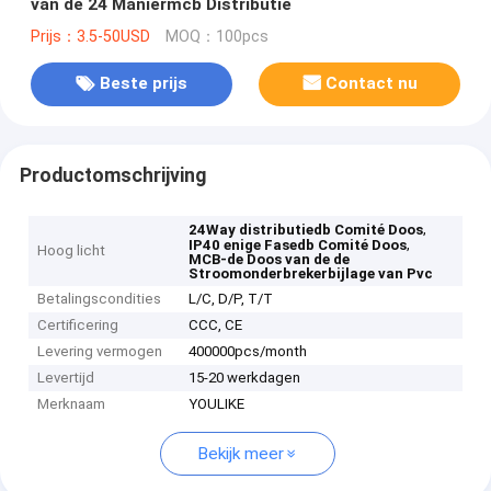
van de 24 Maniermcb Distributie
Prijs：3.5-50USD
MOQ：100pcs
Beste prijs
Contact nu
Productomschrijving
,
24Way distributiedb Comité Doos
,
IP40 enige Fasedb Comité Doos
Hoog licht
MCB-de Doos van de de
Stroomonderbrekerbijlage van Pvc
Betalingscondities
L/C, D/P, T/T
Certificering
CCC, CE
Levering vermogen
400000pcs/month
Levertijd
15-20 werkdagen
Merknaam
YOULIKE
Bekijk meer