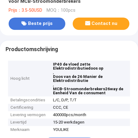
voor MCB-Stroomonderbrekers
Prijs：3.5-50USD
MOQ：100pcs
Beste prijs
Contact nu
Productomschrijving
IP40 de vloed zette
Elektrodistributiedoos op
,
Doos van de 26 Manier de
Hoog licht
Elektrodistributie
,
MCB-Stroomonderbrekers26way de
Eenheid Van de consument
Betalingscondities
L/C, D/P, T/T
Certificering
CCC, CE
Levering vermogen
400000pcs/month
Levertijd
15-20 werkdagen
Merknaam
YOULIKE