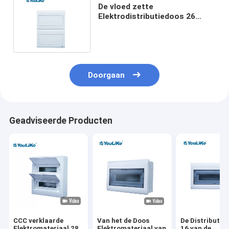
De vloed zette
Elektrodistributiedoos 26
Manier op voor MCB-
Stroomonderbrekers
Doorgaan
Geadviseerde Producten
CCC verklaarde
Van het de Doos
De Distributie
Elektromateriaal 28
Elektromateriaal van
16 van de