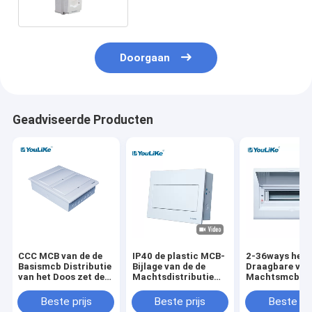
Doorgaan
Geadviseerde Producten
CCC MCB van de de
IP40 de plastic MCB-
2-36ways het P
Basismcb Distributie
Bijlage van de de
Draagbare van
van het Doos zet de
Machtsdistributie
Machtsmcb va
Plastic Metaal de
van de Doos Enige
Eenhedenelektr
Doosvloed op
Fase
Van de consu
Beste prijs
Beste prijs
Beste pri
van de de