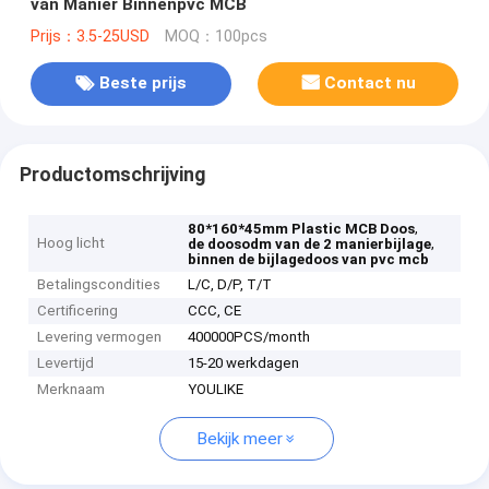
van Manier Binnenpvc MCB
Prijs：3.5-25USD
MOQ：100pcs
Beste prijs
Contact nu
Productomschrijving
,
80*160*45mm Plastic MCB Doos
Hoog licht
,
de doosodm van de 2 manierbijlage
binnen de bijlagedoos van pvc mcb
Betalingscondities
L/C, D/P, T/T
Certificering
CCC, CE
Levering vermogen
400000PCS/month
Levertijd
15-20 werkdagen
Merknaam
YOULIKE
Bekijk meer