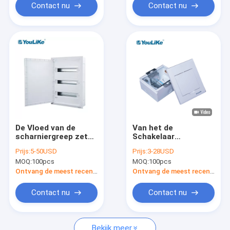
Contact nu
Contact nu
De Vloed van de
Van het de
scharniergreep zet
Schakelaar
Distributiedoos op
Elektrometaal van
Prijs:
5-50USD
Prijs:
3-28USD
staalmcb Hoofd van
MOQ:
100pcs
MOQ:
100pcs
de de Doosmacht
Elektro Waterdichte
Ontvang de meest recente Prijs
Ontvang de meest recente Prijs
de Distributiedoos
Contact nu
Contact nu
Bekijk meer