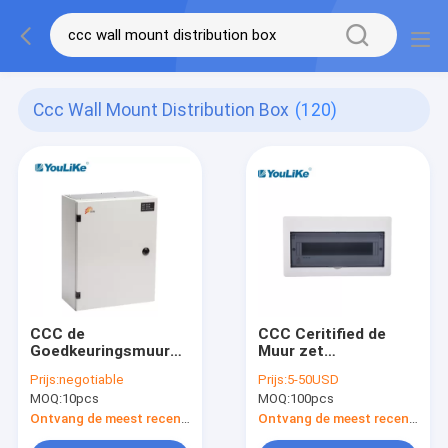
Ccc Wall Mount Distribution Box
(120)
CCC de
CCC Ceritified de
Goedkeuringsmuur
Muur zet
zet Distributiedoos
Distributiedoos, 16
Prijs:
negotiable
Prijs:
5-50USD
op
Maniermcb Doos
MOQ:
10pcs
MOQ:
100pcs
voor Macht het
Laden op
Ontvang de meest recente Prijs
Ontvang de meest recente Prijs