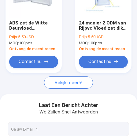
Fabrieksreis
Kwaliteitscontrole
ABS zet de Witte
24 manier 2 ODM van
Deurvloed
Rijpvc Vloed zet dik
Contacteer ons
Distributiedoos
op het Huismcb Doos
Prijs:
5-50USD
Prijs:
5-50USD
32Way voor MCB op
1.2mm van de
MOQ:
100pcs
MOQ:
100pcs
Binnen
Distributiedoos
Nieuws
Ontvang de meest recente Prijs
Ontvang de meest recente Prijs
Gevallen
Contact nu
Contact nu
Bekijk meer
MCB-Distributiedoos
Plastic MCB-Doos
Laat Een Bericht Achter
We Zullen Snel Antwoorden
10 maniermcb Doos
Enige Fasemcb Doos