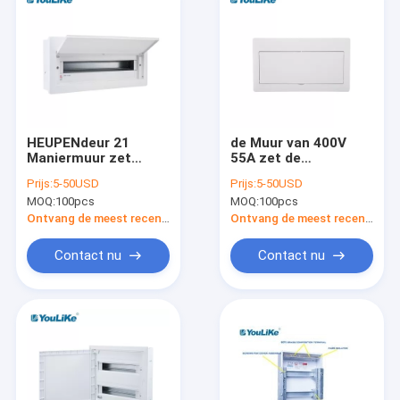
HEUPENdeur 21
de Muur van 400V
Maniermuur zet
55A zet de
Distributiedoos,
Antiverkleuring van
Prijs:
5-50USD
Prijs:
5-50USD
MCCB-
de Distributiedoos
MOQ:
100pcs
MOQ:
100pcs
Distributiecomité op
MCB op
Ontvang de meest recente Prijs
Ontvang de meest recente Prijs
Contact nu
Contact nu
Huis
Producten
Ongeveer ons