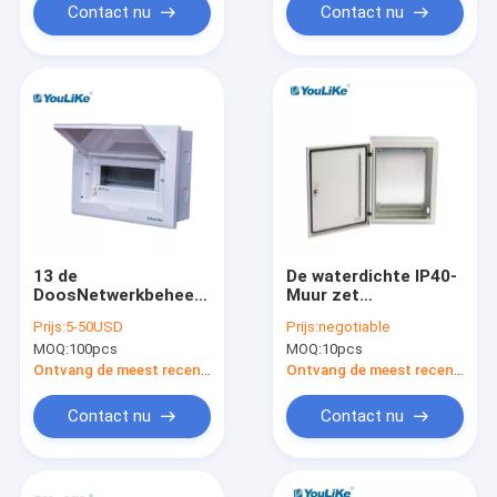
Contact nu
Contact nu
13 de
De waterdichte IP40-
DoosNetwerkbeheer
Muur zet
van de maniermcb
Distributiedoos met
Prijs:
5-50USD
Prijs:
negotiable
Muur Opgezet
M6x14-Bout op
MOQ:
100pcs
MOQ:
10pcs
Distributie
Ontvang de meest recente Prijs
Ontvang de meest recente Prijs
Contact nu
Contact nu