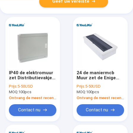
Geef uw vereiste
IP40 de elektromuur
24 de maniermcb
zet Distributievakje,
Muur zet de Enige
MCCB-de Staalplaat
Fase van de
Prijs:
5-50USD
Prijs:
5-50USD
van de
Distributiedoos voor
MOQ:
100pcs
MOQ:
100pcs
Distributieraad op
Machtstransmissie
op
Ontvang de meest recente Prijs
Ontvang de meest recente Prijs
Contact nu
Contact nu