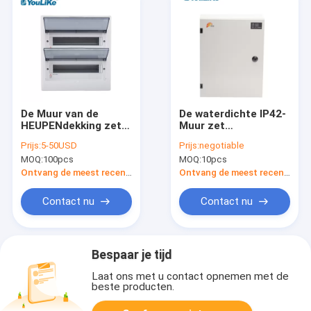
De Muur van de
De waterdichte IP42-
HEUPENdekking zet
Muur zet
Distributiedoos op
Distributiedoos
Prijs:
5-50USD
Prijs:
negotiable
1.5mm de Deklaag
MOQ:
100pcs
MOQ:
10pcs
van het Plaat
opPoeder
Ontvang de meest recente Prijs
Ontvang de meest recente Prijs
Contact nu
Contact nu
Bespaar je tijd
Laat ons met u contact opnemen met de
beste producten.