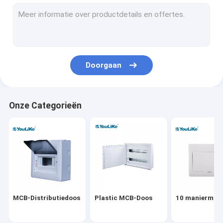
De muur zet Distributiedoos op
Elektrodistributieraad
Waterdichte MCB-Doos
Doorgaan
Gelijk zet Distributiedoos op
De Distributiedoos van verschillende media
Onze Categorieën
De Bijlage van de distributieraad
Het openluchtcomité van de Machtsdistributie
Equipotentiale Doos
MCB-Distributiedoos
Plastic MCB-Doos
10 maniermcb