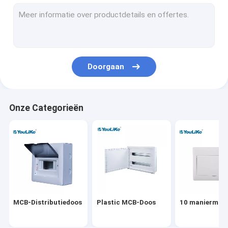
De muur zet Distributiedoos op
Elektrodistributieraad
Waterdichte MCB-Doos
Doorgaan
Gelijk zet Distributiedoos op
De Distributiedoos van verschillende media
Onze Categorieën
De Bijlage van de distributieraad
Het openluchtcomité van de Machtsdistributie
Equipotentiale Doos
MCB-Distributiedoos
Plastic MCB-Doos
10 maniermcb