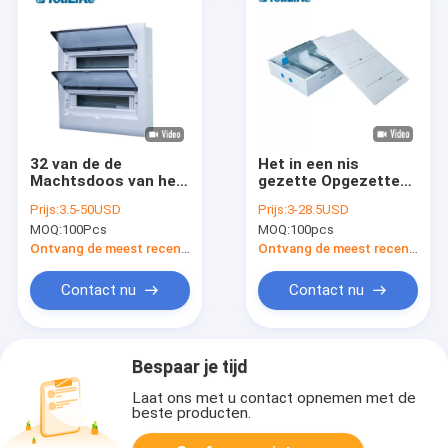
32 van de de
Het in een nis
Machtsdoos van het
gezette Opgezette
manierhuishouden
MCB-Materiaal van
Prijs:
3.5-50USD
Prijs:
3-28.5USD
Draagbare van de
de de
MOQ:
100Pcs
MOQ:
100pcs
Verdelersmcb
Elektromachtsdistributie
Elektronische de
van de
Ontvang de meest recente Prijs
Ontvang de meest recente Prijs
Distributiedoos
Distributiedoos met
Metaalbijlage
Contact nu
Contact nu
Bespaar je tijd
Laat ons met u contact opnemen met de
beste producten.