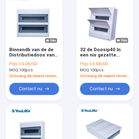
Binnendb van de de
32 de Doosip40 In
Distributiedoos van
een nis gezette
42way MCB Doos
Opgezette Plastic
Prijs:
3.5-25USD
Prijs:
3.5-50USD
Elektro Plastic
Bijlage van de manier
MOQ:
100pcs
MOQ:
100pcs
Bijlage
Elektromcb
Distributie
Ontvang de meest recente Prijs
Ontvang de meest recente Prijs
Contact nu
Contact nu
Huis
Producten
Ongeveer ons