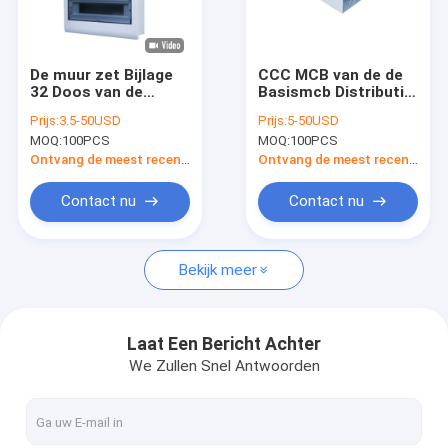
Fabrieksreis
Kwaliteitscontrole
De muur zet Bijlage
CCC MCB van de de
32 Doos van de
Basismcb Distributie
Contacteer ons
Manier op de
van het Doos zet de
Prijs:
3.5-50USD
Prijs:
5-50USD
Elektromcb
Plastic Metaal de
MOQ:
100PCS
MOQ:
100PCS
Distributie met DIN-
Doosvloed op
Nieuws
Spoor
Ontvang de meest recente Prijs
Ontvang de meest recente Prijs
Gevallen
Contact nu
Contact nu
Bekijk meer
MCB-Distributiedoos
Plastic MCB-Doos
Laat Een Bericht Achter
We Zullen Snel Antwoorden
10 maniermcb Doos
Enige Fasemcb Doos