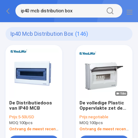
Ip40 Mcb Distribution Box
(146)
De Distributiedoos
De volledige Plastic
van IP40 MCB
Oppervlakte zet de
Elektromcb-Deur van
Prijs:
5-50USD
Prijs:
negotiable
WithTransparent van
MOQ:
100pcs
MOQ:
100pcs
de Distributiedoos
op
Ontvang de meest recente Prijs
Ontvang de meest recente Prijs