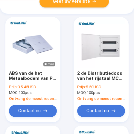
Geef uw vereiste
ABS van de het
2 de Distributiedoos
Metaalbodem van PC
van het rijstaal MCB,
Plastic Gelijke de
32 Maniermcb Doos
Prijs:
3.5-45USD
Prijs:
5-50USD
Distributiedoos 32
met Ondoorzichtige
MOQ:
100pcs
MOQ:
100pcs
van Mcb Manier
Dekking
Ontvang de meest recente Prijs
Ontvang de meest recente Prijs
Contact nu
Contact nu