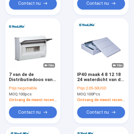
Contact nu
Contact nu
7 van de de
IP40 maak 4 8 12 18
Distributiedoos van
24 waterdicht van de
maniermcb van de de
de Distributiedoos
Prijs:
negotiable
Prijs:
2.05-50USD
Stroomonderbrekerdistributie
van 32 Maniermcb
MOQ:
100pcs
MOQ:
100Pcs
de Doos de Eenheden
van de de
Van de consument
Prijsschakelaar de
Ontvang de meest recente Prijs
Ontvang de meest recente Prijs
Plastic Doos
Contact nu
Contact nu