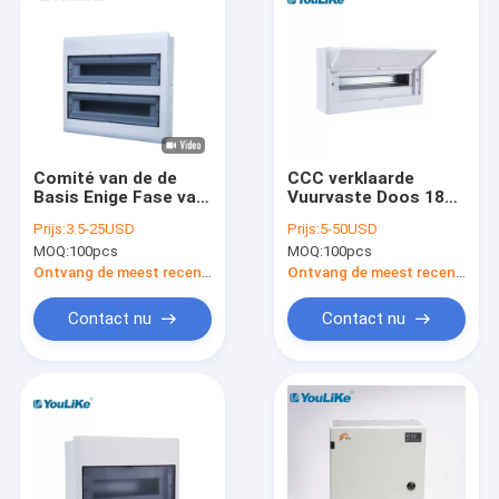
Comité van de de
CCC verklaarde
Basis Enige Fase van
Vuurvaste Doos 18
het Raads
van de Enige
Prijs:
3.5-25USD
Prijs:
5-50USD
Elektrometaal de
Fasedistributie
MOQ:
100pcs
MOQ:
100pcs
Distributiedoos 42
Manier
Manier
Ontvang de meest recente Prijs
Ontvang de meest recente Prijs
Contact nu
Contact nu
Huis
Producten
Ongeveer ons