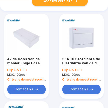
Geef uw vereiste
42 de Doos van de
55A 10 Stofdichte de
manier Enige Fase
Distributie van de de
MCB, OEM van pvc M
Doosoppervlakte van
Prijs:
5-50USD
Prijs:
5-50USD
Enclosure Box
de Manieren Enige
MOQ:
100pcs
MOQ:
100pcs
Antiverkleuring
Fase MCB
Ontvang de meest recente Prijs
Ontvang de meest recente Prijs
Contact nu
Contact nu