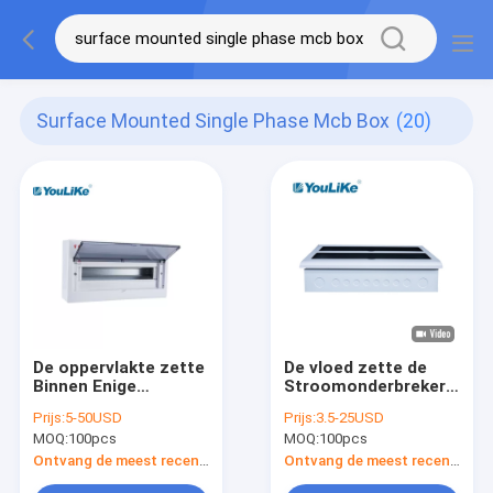
Surface Mounted Single Phase Mcb Box
(20)
De oppervlakte zette
De vloed zette de
Binnen Enige
Stroomonderbrekerdoos
Fasemcb Doos 18
op van de Enige
Prijs:
5-50USD
Prijs:
3.5-25USD
Manier op met
Fasemcb Doos
MOQ:
100pcs
MOQ:
100pcs
Transparant Venster
42Way
Ontvang de meest recente Prijs
Ontvang de meest recente Prijs