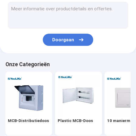
De muur zet Distributiedoos op
Elektrodistributieraad
Waterdichte MCB-Doos
Doorgaan
Gelijk zet Distributiedoos op
De Distributiedoos van verschillende media
Onze Categorieën
De Bijlage van de distributieraad
Het openluchtcomité van de Machtsdistributie
Equipotentiale Doos
MCB-Distributiedoos
Plastic MCB-Doos
10 maniermcb