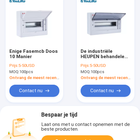
Enige Fasemcb Doos
De industriële
10 Manier
HEUPEN behandelen
Enige Fasemcb Doos
Prijs:
5-50USD
Prijs:
5-50USD
16 Manier de Eenheid
MOQ:
100pcs
MOQ:
100pcs
Van de consument
Ontvang de meest recente Prijs
Ontvang de meest recente Prijs
Contact nu
Contact nu
Bespaar je tijd
Laat ons met u contact opnemen met de
beste producten.