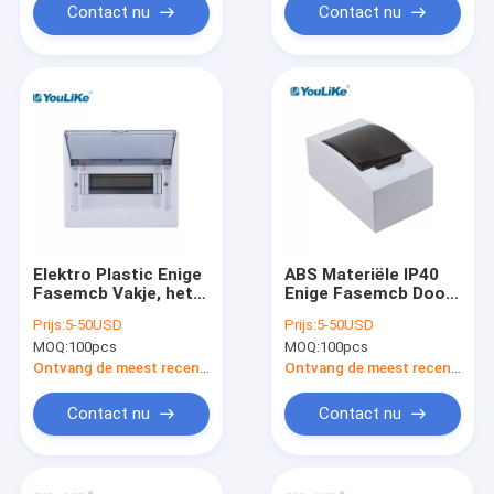
Contact nu
Contact nu
Elektro Plastic Enige
ABS Materiële IP40
Fasemcb Vakje, het
Enige Fasemcb Doos
Vakje van 10
4 Manier Binnen en
Prijs:
5-50USD
Prijs:
5-50USD
Manierob Opgezette
Openluchtgebruik
MOQ:
100pcs
MOQ:
100pcs
Oppervlakte
Ontvang de meest recente Prijs
Ontvang de meest recente Prijs
Contact nu
Contact nu