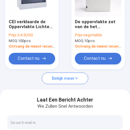
Fabrieksreis
Kwaliteitscontrole
CEI verklaarde de
De oppervlakte zet
Oppervlakte Lichte
van de het
Contacteer ons
Elektrodistributieraad
Metaalmcb
Prijs:
2-4.5USD
Prijs:
negotiable
met Metaaldin Spoor
Elektromacht van de
MOQ:
100pcs
MOQ:
10pcs
opzet
Elektromateriaal
Nieuws
Enige fase de
Ontvang de meest recente Prijs
Ontvang de meest recente Prijs
Distributiedoos op
Gevallen
Contact nu
Contact nu
Bekijk meer
MCB-Distributiedoos
Plastic MCB-Doos
Laat Een Bericht Achter
We Zullen Snel Antwoorden
10 maniermcb Doos
Enige Fasemcb Doos