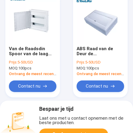
Van de Raadsdin
ABS Raad van de
Spoor van de laag
Deur de
Voltagemcb het
Elektrodistributie,
Prijs:
5-50USD
Prijs:
5-50USD
Elektrodistributie
het Vakje van 14
MOQ:
100pcs
MOQ:
100pcs
Type 42way
Manierob Stofdicht
Plastiek
Ontvang de meest recente Prijs
Ontvang de meest recente Prijs
Contact nu
Contact nu
Bespaar je tijd
Laat ons met u contact opnemen met de
beste producten.