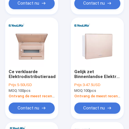
Contact nu
Contact nu
Ce verklaarde
Gelijk zet
Elektrodistributieraad
Binnenlandse Elektro
de Distributieraad
Prijs:
5-50USD
Prijs:
3-47.5USD
van MCB met Gouden
MOQ:
100pcs
MOQ:
100pcs
Dekking op
Ontvang de meest recente Prijs
Ontvang de meest recente Prijs
Contact nu
Contact nu