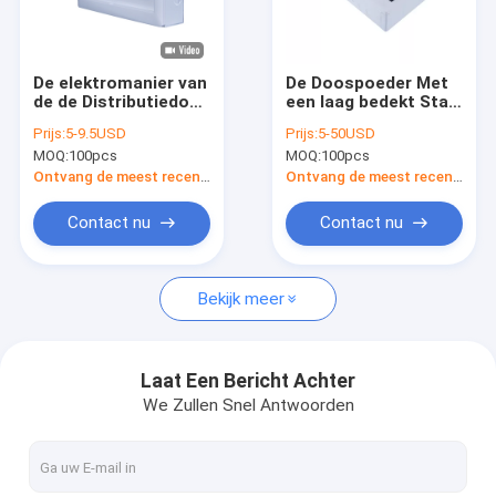
Fabrieksreis
Kwaliteitscontrole
De elektromanier van
De Doospoeder Met
de de Distributiedoos
een laag bedekt Staal
Contacteer ons
IP40 18 Eenheids van
van DP MCB van de
Prijs:
5-9.5USD
Prijs:
5-50USD
de Elektromacht Van
elektromachtstransmiss
MOQ:
100pcs
MOQ:
100pcs
de consument
IP40
Nieuws
Binnen
Ontvang de meest recente Prijs
Ontvang de meest recente Prijs
Gevallen
Contact nu
Contact nu
Bekijk meer
MCB-Distributiedoos
Plastic MCB-Doos
Laat Een Bericht Achter
We Zullen Snel Antwoorden
10 maniermcb Doos
Enige Fasemcb Doos