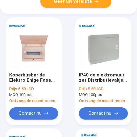
Geef uw vereiste
Koperbusbar de
IP40 de elektromuur
Elektro Enige Fase
zet Distributievakje,
van de
MCCB-de Staalplaat
Prijs:
5-50USD
Prijs:
5-50USD
Distributieraad voor
van de
MOQ:
100pcs
MOQ:
100pcs
Stroomonderbreker
Distributieraad op
Ontvang de meest recente Prijs
Ontvang de meest recente Prijs
Contact nu
Contact nu