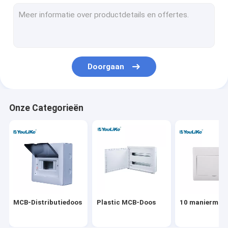
De muur zet Distributiedoos op
Elektrodistributieraad
Waterdichte MCB-Doos
Doorgaan
Gelijk zet Distributiedoos op
De Distributiedoos van verschillende media
Onze Categorieën
De Bijlage van de distributieraad
Het openluchtcomité van de Machtsdistributie
Equipotentiale Doos
MCB-Distributiedoos
Plastic MCB-Doos
10 maniermcb