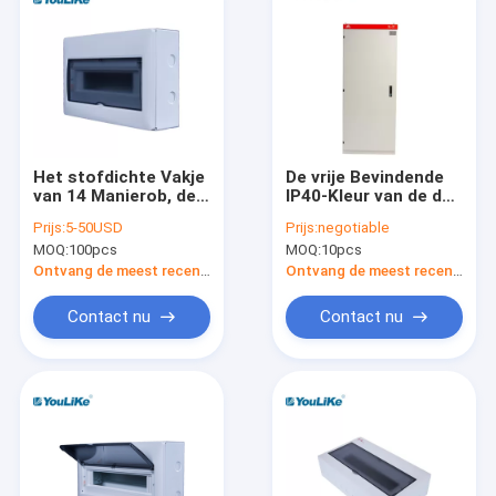
Het stofdichte Vakje
De vrije Bevindende
van 14 Manierob, de
IP40-Kleur van de de
Woonbescherming
Raadsbijlage
Prijs:
5-50USD
Prijs:
negotiable
van de
RAL7035 van de
MOQ:
100pcs
MOQ:
10pcs
Distributieraad IP40
Niveaudistributie
Ontvang de meest recente Prijs
Ontvang de meest recente Prijs
Contact nu
Contact nu
Huis
Producten
Ongeveer ons