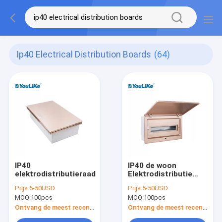
Ip40 Electrical Distribution Boards
(64)
IP40
IP40 de woon
elektrodistributieraad
Elektrodistributie
scheept Gouden in
Prijs:
5-50USD
Prijs:
5-50USD
Fase
MOQ:
100pcs
MOQ:
100pcs
Ontvang de meest recente Prijs
Ontvang de meest recente Prijs